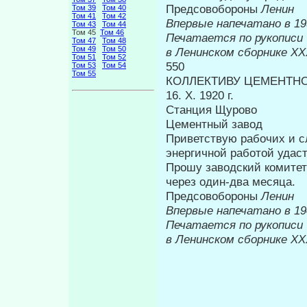
Предсовобороны
Ленин
Том 39
Том 40
Том 41
Том 42
Впервые н
Том 43
Том 44
Том 45
Том 46
Печатается по рукописи
Том 47
Том 48
Том 49
Том 50
в Ленинском сборнике
XX
Том 51
Том 52
550
Том 53
Том 54
Том 55
КОЛЛЕКТИВУ ЦЕМЕНТНО
16. X. 1920 г.
Станция Щурово
Цементный завод
Приветствую рабочих и с
энергичной ра­ботой удас
Прошу заводский ко­мите
через один-два месяца.
Предсовобороны
Ленин
Впервые на
Печатается по рукописи
в Ленинском сборнике
XX