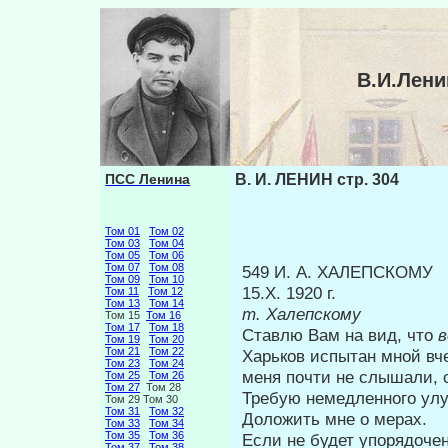
В.И.Лени
ПСС Ленина
В. И. ЛЕНИН стр. 304
Том 01
Том 02
Том 03
Том 04
Том 05
Том 06
Том 07
Том 08
549 И. А. ХАЛЕПСКОМУ
Том 09
Том 10
15.Х. 1920 г.
Том 11
Том 12
Том 13
Том 14
т. Халепскому
Том 15
Том 16
Том 17
Том 18
Ставлю Вам на вид, что
в
Том 19
Том 20
Том 21
Том 22
Харьков ис­пытан мной вч
Том 23
Том 24
меня почти не слышали, с
Том 25
Том 26
Том 27
Том 28
Требую немедленного улу
Том 29 Том 30
Том 31
Том 32
Доложить мне о мерах.
Том 33
Том 34
Том 35
Том 36
Если не будет упорядочен
Том 37
Том 38