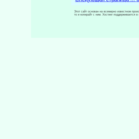
Этот сайт основан на всемирно известном произ
то и копирайт с ним. Хостинг поддерживается 