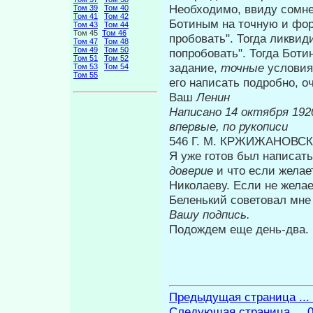
Необходимо, ввиду сомне
Том 39
Том 40
Том 41
Том 42
Ботиным на точную и форм
Том 43
Том 44
Том 45
Том 46
пробовать". Тогда лик­ви
Том 47
Том 48
Том 49
Том 50
попробовать". Тогда Боти
Том 51
Том 52
задание,
точные
условия
Том 53
Том 54
Том 55
его написать подробно, 
Ваш
Ленин
Написано 14 о
впервые, по рукописи
546 Г. М. КРЖИЖАНОВС
Я уже готов был написать
доверие
и что если желае
Николаеву. Если не желае
Беленький советовал мн
Вашу
подпись.
Подождем еще день-два.
Предыдущая страница ...
Следующая страница ... 