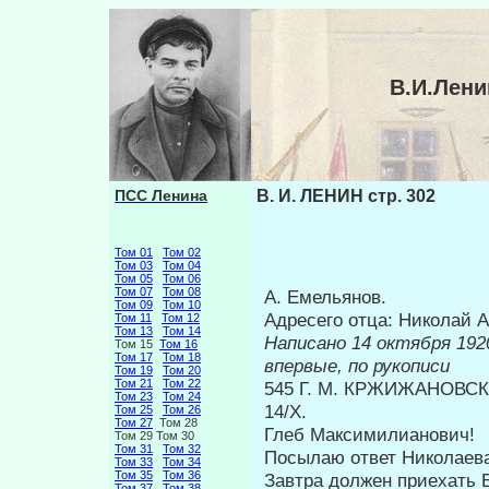
В.И.Лени
ПСС Ленина
В. И. ЛЕНИН стр. 302
Том 01
Том 02
Том 03
Том 04
Том 05
Том 06
Том 07
Том 08
А. Емельянов.
Том 09
Том 10
Адресего отца: Николай 
Том 11
Том 12
Том 13
Том 14
Написано 14 
Том 15
Том 16
Том 17
Том 18
впервые, по рукописи
Том 19
Том 20
Том 21
Том 22
545 Г. М. КРЖИЖАНОВС
Том 23
Том 24
14/Х.
Том 25
Том 26
Том 27
Том 28
Глеб Максимилианович!
Том 29 Том 30
Том 31
Том 32
Посылаю ответ Николаев
Том 33
Том 34
Том 35
Том 36
Завтра должен приехать Б
Том 37
Том 38