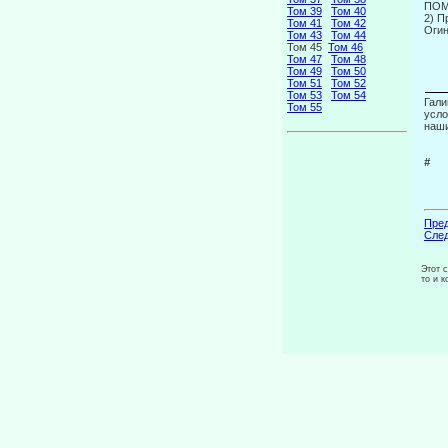
ПОМ
Том 39
Том 40
2) П
Том 41
Том 42
Огин
Том 43
Том 44
Том 45
Том 46
Том 47
Том 48
Том 49
Том 50
Том 51
Том 52
Том 53
Том 54
Гали
Том 55
усло
наш
#
Пред
След
Этот 
то и 