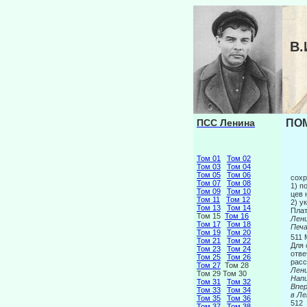
В.
ПСС Ленина
ПОМ
Том 01
Том 02
Том 03
Том 04
Том 05
Том 06
сохр
Том 07
Том 08
1) п
Том 09
Том 10
цев 
Том 11
Том 12
2) у
Том 13
Том 14
Плат
Том 15
Том 16
Лен
Том 17
Том 18
Печа
Том 19
Том 20
511
Том 21
Том 22
Для 
Том 23
Том 24
отве
Том 25
Том 26
расс
Том 27
Том 28
Лен
Том 29 Том 30
Напи
Том 31
Том 32
Вп
Том 33
Том 34
в Ле
Том 35
Том 36
512
Том 37
Том 38