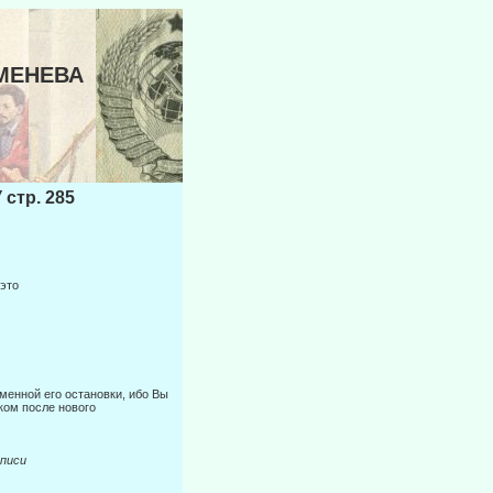
АМЕНЕВА
тр. 285
 это
менной его остановки, ибо Вы
ком после нового
иси