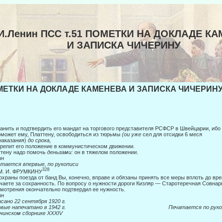
И.Ленин ПСС т.51 ПОМЕТКИ НА ДОКЛАДЕ К
И ЗАПИСКА ЧИЧЕРИНУ
ЕТКИ НА ДОКЛАДЕ КАМЕНЕВА И ЗАПИСКА ЧИЧЕРИНУ с
анить и подтвердить его мандат на торгового представителя РСФСР в Швейца­рии, ибо
оможет ему, Платтену, освободиться из тюрьмы
(ои уже
сел для отсидки 6 меся­
наказания)
до срока,
крепит его положение в коммунистическом движении.
тену надо помочь
деньгами:
он в тяжелом положении.
ин
тается впервые, по рукописи
328
 М. И. ФРУМКИНУ
охраны поезда от банд Вы, конечно, вправе и обязаны принять все меры вплоть до вре
чаете за сохранность. По вопросу о нужности дороги Кизляр — Старотеречная Совнар
мотрения окончательно подтвердил ее нужность.
ин
сано 22 сентября 1920 г.
ервые напечатано в 1942 г. Печатается по рукоп
нинском сборнике
XXXIV