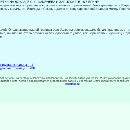
ЕТКИ НА ДОКЛАДЕ С. С. КАМЕНЕВА И ЗАПИСКА Г. В. ЧИЧЕРИНУ
редельной территориальной уступкой с нашей стороны может быть граница по р. Шара
скому каналу, pp. Ясельда и Стырь и далее по государственной границе между Россие
цией. Отодвижение нашей границы еще более на восток создало бы для нас весь­ма т
вия, лишив нас столь важных железнодорожных узлов, как Бара-новичи, Лунинец, Сарн
их
ыдущая страница ... 1
ующая страница ... 286
сайт основан на всемирно известном произведении, но так как автор уже более 75 лет руководит нами 
копирайт с ним. Хостинг поддерживается в постоянном рабочем состоянии источниками бесперебойного
industrika.ru
.