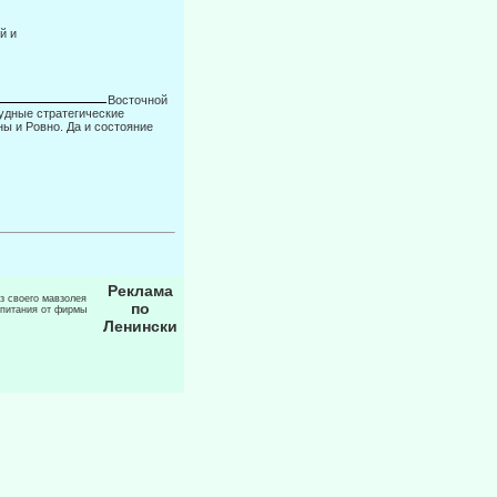
.
й и
Восточной
рудные стратегические
ы и Ровно. Да и состояние
Реклама
из своего мавзолея
по
 питания от фирмы
Ленински