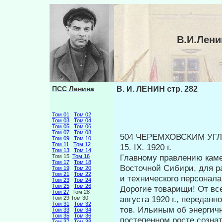
В.И.Лени
ПСС Ленина
В. И. ЛЕНИН стр. 282
Том 01
Том 02
Том 03
Том 04
Том 05
Том 06
Том 07
Том 08
504 ЧЕРЕМХОВСКИМ УГ
Том 09
Том 10
Том 11
Том 12
15. IX. 1920 г.
Том 13
Том 14
Главному правлению каме
Том 15
Том 16
Том 17
Том 18
Восточной Сибири, для ра
Том 19
Том 20
Том 21
Том 22
и технического персонала
Том 23
Том 24
Том 25
Том 26
Дорогие товарищи! От вс
Том 27
Том 28
августа 1920 г., передан
Том 29 Том 30
Том 31
Том 32
тов. Ильиным об энергичн
Том 33
Том 34
Том 35
Том 36
постепенном росте созна
Том 37
Том 38