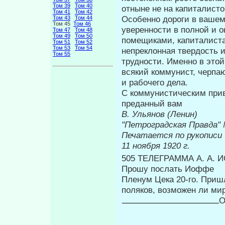
Том 39
Том 40
отныне не на капиталисто
Том 41
Том 42
Особенно дороги в вашем
Том 43
Том 44
Том 45
Том 46
уверенно­сти в полной и 
Том 47
Том 48
Том 49
Том 50
помещиками, капиталиста
Том 51
Том 52
Том 53
Том 54
непреклонная твердость и
Том 55
трудности. Именно в этой
всякий коммунист, черпа
и рабочего дела.
С коммунистическим прив
предан­ный вам
В. Ульянов (Ленин)
"Петроград
Печатается по рукописи
11 ноября 1920 г.
505 ТЕЛЕГРАММА А. А. 
Прошу послать Иоффе
Пленум Цека 20-го. Приш
поляков, возможен ли мир
О