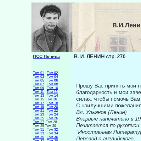
В.И.Лени
ПСС Ленина
В. И. ЛЕНИН стр. 270
Том 01
Том 02
Том 03
Том 04
Том 05
Том 06
Том 07
Том 08
Прошу Вас принять мои 
Том 09
Том 10
благодар­ность и мои заве
Том 11
Том 12
Том 13
Том 14
силах, чтобы помочь Вам
Том 15
Том 16
Том 17
Том 18
С наилучшими пожелани
Том 19
Том 20
Том 21
Том 22
Вл. Ульянов (Ленин)
Том 23
Том 24
Впервые напеч
Том 25
Том 26
Том 27
Том 28
Печатается по рукописи
Том 29 Том 30
Том 31
Том 32
"Иностранн
Том 33
Том 34
Том 35
Том 36
Перевод с английского
Том 37
Том 38