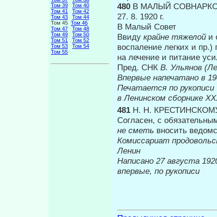
480
В МАЛЫЙ СОВНАРК
Том 39
Том 40
Том 41
Том 42
27. 8. 1920 г.
Том 43
Том 44
Том 45
Том 46
В Малый Совет
Том 47
Том 48
Том 49
Том 50
Ввиду
крайне тяжелой
и 
Том 51
Том 52
воспаление легких и пр.
Том 53
Том 54
Том 55
на лечение и питание уси
Пред. СНК
В. Ульянов (Л
Впервые н
Печатается по рукописи
в Ленинском сборнике
XX
481
Н. Н. КРЕСТИНСКОМ
Согласен, с обязательным
не
сметь
вносить ведомс
Комиссари­
ат продоволь
Ленин
Написано 27 а
впервые, по рукописи