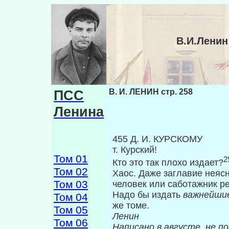
В.И.Ленин
ПСС
В. И. ЛЕНИН стр. 258
Ленина
455 Д. И. КУРСКОМУ
т. Курский!
Том 01
2
Кто это так плохо издает?
Том 02
Хаос. Даже заглавие неяс
Том 03
человек или саботажник р
Надо бы издать
важнейши
Том 04
же томе.
Том 05
Ленин
Том 06
Написано в августе,
не по