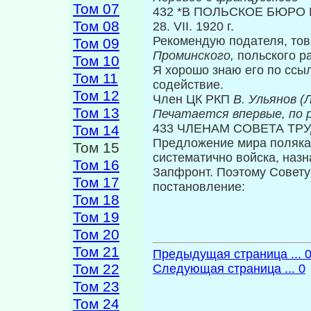
Том 07
432 *В ПОЛЬСКОЕ БЮРО 
Том 08
28. VII. 1920 г.
Рекомендую подателя, тов
Том 09
Проминского,
польского ра
Том 10
Я хорошо знаю его по ссы
Том 11
содейст­вие.
Том 12
Член ЦК РКП
В. Ульянов (
Том 13
Печатается впервые, по 
433 ЧЛЕНАМ СОВЕТА ТР
Том 14
Предложение мира поляка
Том 15
систематично вой­ска, на
Том 16
Запфронт. Поэтому Совет
Том 17
постановление:
Том 18
Том 19
Том 20
Том 21
Предыдущая страница ... 
Том 22
Следующая страница ... 0
Том 23
Том 24