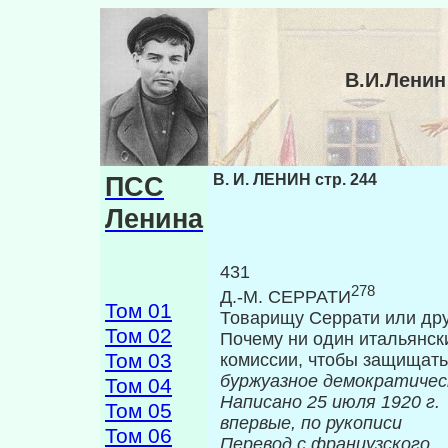
В.И.Ленин
ПСС
В. И. ЛЕНИН стр. 244
Ленина
431
278
Д.-М. СЕРРАТИ
Том 01
Товарищу Серрати или дру
Том 02
Почему ни один итальянск
Том 03
комиссии, чтобы защищать
буржуазное демократиче­
Том 04
Написано 25 
Том 05
впервые, по рукописи
Том 06
Перевод с французского