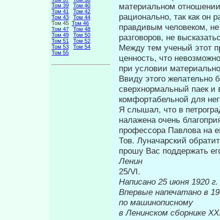
материаль­ном отношении
Том 39
Том 40
Том 41
Том 42
рационально, так как он 
Том 43
Том 44
Том 45
Том 46
правдивым человеком, не 
Том 47
Том 48
Том 49
Том 50
разговоров, не высказать
Том 51
Том 52
Между тем ученый этот п
Том 53
Том 54
Том 55
ценность, что невозможно
при условии мате­риальн
Ввиду этого желательно 
сверхнор­мальный паек и
комфортабельной для него
Я слышал, что в петрогр
налаже­на очень благопри
профессора Пав­лова на е
Тов. Луначарский обратит
прошу Вас поддержать ег
Ленин
25/VI.
Написано 25 июня 1920 г.
Впервые напеч
по машинописному
в Ленинском сборнике