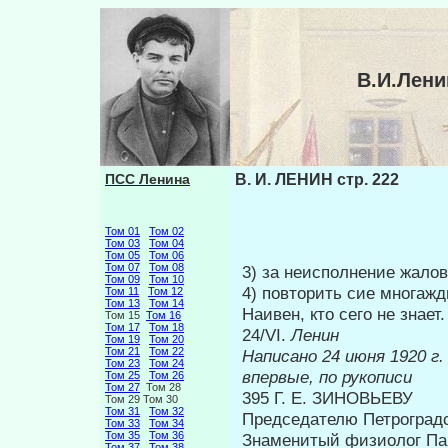
В.И.Лени
ПСС Ленина
В. И. ЛЕНИН стр. 222
Том 01
Том 02
Том 03
Том 04
Том 05
Том 06
Том 07
Том 08
3) за неисполнение жало
Том 09
Том 10
4) повторить сие многажд
Том 11
Том 12
Том 13
Том 14
Наивен, кто сего не знает.
Том 15
Том 16
Том 17
Том 18
24/VI.
Ленин
Том 19
Том 20
Том 21
Том 22
Написано 24 
Том 23
Том 24
впервые, по рукописи
Том 25
Том 26
Том 27
Том 28
395 Г. Е. ЗИНОВЬЕВУ
Том 29 Том 30
Том 31
Том 32
Председателю Петроградс
Том 33
Том 34
Том 35
Том 36
Знаменитый физиолог Пав
Том 37
Том 38