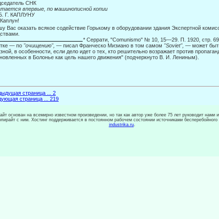
дседатель СНК
тается впервые, по машинописной копии
Б. Г. КАПЛУНУ
 Каплун!
у Вас оказать всякое содействие Горькому в оборудовании здания Экспертной комис
ствами.
* Серрати, "Comunismo" № 10, 15—29. П. 1920, стр. 6
тке — по
"очище­нию",
— писал Франческо Мизиано в том самом
"Soviet",
— может быт
езной, в особенности, если дело идет о тех, кто решительно возражает против пропаган
новленных в Болонье как цель нашего движения" (подчеркнуто В. И. Лениным).
ыдущая страница ... 2
ующая страница ... 219
сайт основан на всемирно известном произведении, но так как автор уже более 75 лет руководит нами 
копирайт с ним. Хостинг поддерживается в постоянном рабочем состоянии источниками бесперебойного
industrika.ru
.