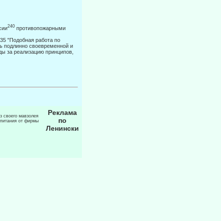
240
сии
противопожарными
935 "Подобная работа по
ь подлинно своевременной и
ды за реализа­цию принципов,
Реклама
из своего мавзолея
по
 питания от фирмы
Ленински