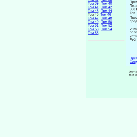
Пре
Том 39
Том 40
Печа
Том 41
Том 42
388 
Том 43
Том 44
Тов.
Том 45
Том 46
Прош
Том 47
Том 48
сред
Том 49
Том 50
Том 51
Том 52
очис
Том 53
Том 54
по­л
Том 55
уста
Ред.
Пред
След
Этот 
то и 