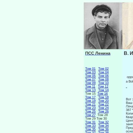
ПСС Ленина
В. 
Том 01
Том 02
Том 03
Том 04
Том 05
Том 06
oppor
Том 07
Том 08
a Bo
Том 09
Том 10
Том 11
Том 12
"
Том 13
Том 14
Том 15
Том 16
Том 17
Том 18
Вот 
Том 19
Том 20
Ва
Том 21
Том 22
Печа
Том 23
Том 24
387
Том 25
Том 26
Копи
Том 27
Том 28
Квар
Том 29 Том 30
Цент
Том 31
Том 32
заня
Том 33
Том 34
Пред
Том 35
Том 36
осно
Том 37
Том 38