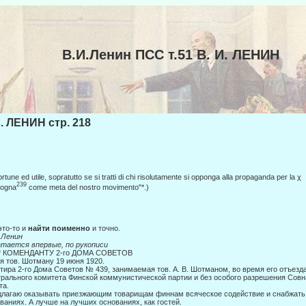
В.И.Ленин ПСС т.51 В. И. ЛЕНИН
И. ЛЕНИН стр. 218
tune ed utile, sopratutto se si tratti di chi risolutamente si opponga alla propaganda per la χ l
239
logna
come meta del nostro movimento"*.)
это-то и
найти поименно
и точно.
ш
Ленин
тается впервые, по рукописи
 * КОМЕНДАНТУ 2-го ДОМА СОВЕТОВ
я тов. Шотману 19 июня 1920.
тира 2-го Дома Советов № 439, занимаемая тов. А. В. Шотманом, во время его отъезд
рального комитета Финской коммунистиче­ской партии и без особого разрешения Сов
та.
лагаю оказывать приезжающим товарищам финнам всяческое содействие и снабжать
ваниях. А лучше на лучших основаниях, как гостей.