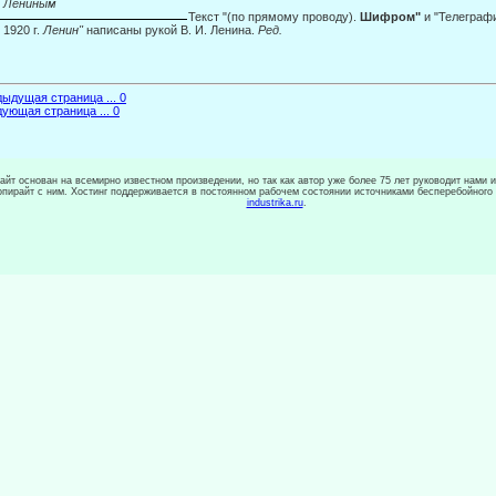
. Лениным
Текст "(по прямому проводу).
Шифром"
и "Телеграф
. 1920 г.
Ленин"
написаны рукой В. И. Ленина.
Ред.
ыдущая страница ... 0
ующая страница ... 0
сайт основан на всемирно известном произведении, но так как автор уже более 75 лет руководит нами 
копирайт с ним. Хостинг поддерживается в постоянном рабочем состоянии источниками бесперебойного
industrika.ru
.