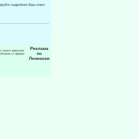
ируйте подробнее Ваш ответ.
Реклама
из своего мавзолея
по
 питания от фирмы
Ленински