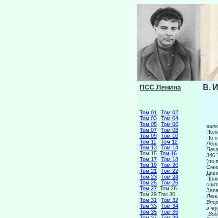
ПСС Ленина
В. 
Том 01
Том 02
Том 03
Том 04
Том 05
Том 06
валю
Том 07
Том 08
Поли
Том 09
Том 10
По 
Том 11
Том 12
Лен
Том 13
Том 14
Печа
Том 15
Том 16
346
Том 17
Том 18
(по 
Том 19
Том 20
Сми
Том 21
Том 22
Диви
Том 23
Том 24
Прим
Том 25
Том 26
счит
Том 27
Том 28
Запа
Том 29 Том 30
Лен
Том 31
Том 32
Вп
Том 33
Том 34
в жу
Том 35
Том 36
"В
Том 37
Том 38