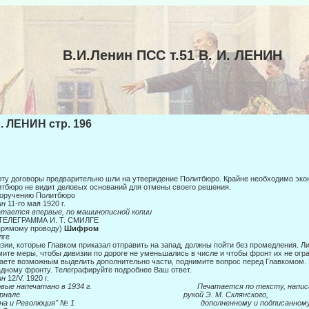
В.И.Ленин ПСС т.51 В. И. ЛЕНИН
И. ЛЕНИН стр. 196
ту договоры предварительно шли на утверждение Политбюро. Крайне необходимо экон
тбюро не видит деловых оснований для отмены своего решения.
поручению Политбюро
ин
11-го мая 1920 г.
тается впервые, по машинописной копии
 ТЕЛЕГРАММА И. Т. СМИЛГЕ
прямому проводу)
Шифром
лге
зии, которые Главком приказал отправить на запад, должны пойти без промед­ления. Л
ите меры, чтобы дивизии по дороге не умень­шались в числе и чтобы фронт их не огр
аете возмож­ным выделить дополнительно части, поднимите вопрос перед Главкомом. 
дному фронту. Телеграфируйте подробнее Ваш ответ.
ин
12/V. 1920 г.
ервые напечатано в 1934 г. Печатается по тексту, написа
рнале
рукой Э. М. Склянского,
ойна и Революция" № 1 дополненному и подписанном