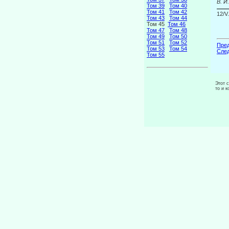
В. И
Том 39
Том 40
Том 41
Том 42
12/V
Том 43
Том 44
Том 45
Том 46
Том 47
Том 48
Том 49
Том 50
Том 51
Том 52
Пред
Том 53
Том 54
След
Том 55
Этот 
то и 