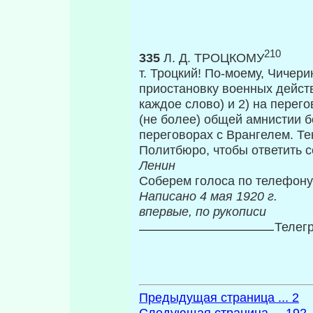
210
335
Л. Д. ТРОЦКОМУ
т. Троцкий! По-моему, Чичери
приостановку военных действи
каждое слово) и 2) на пере
(не более) общей амнистии б
переговорах с Врангелем. Тек
Политбюро, чтобы ответить с
Ленин
Соберем голоса по телефону
Написано 4 м
впервые, по рукописи
Телег
Предыдущая страница ... 2
Следующая страница ... 192