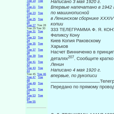
Написано 3 мая 1920 г.
Том 19
Том
20
Впервые напеча
Том 21
Том
22
по машинописной
Том 23
Том
24
в Ленинском сборнике
Том 25
Том
26
копии
Том 27
Том 28
Том 29 Том 30
333 ТЕЛЕГРАММА Ф. Я. КОН
Том 31
Том
Феликсу Кону
32
Том 33
Том
Киев Копия Раковскому
34
Том 35
Том
Харьков
36
Том 37
Том
Насчет Винниченко в принцип
38
Том 39
Том
207
деталях
. Со­общите кратк
40
Том 41
Том
Ленин
42
Том 43
Том
Написано 4 м
44
Том 45
Том 46
впервые, по рукописи
Том 47
Том
Телег
48
Том 49
Том
Передано по прямому прово
50
Том 51
Том
52
Том 53
Том
54
Том 55