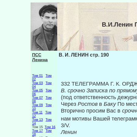
В.И.Ленин 
ПСС
В. И. ЛЕНИН стр. 190
Ленина
Том 01
Том
02
332 ТЕЛЕГРАММА Г. К. ОР
Том 03
Том
04
В. срочно
Записка по прямом
Том 05
Том
06
(под ответственность дежур
Том 07
Том
08
Через
Ростов
в
Баку
По мес
Том 09
Том
10
Вторично просим Вас в
сроч
Том 11
Том
12
нам мотивы Вашей телеграм
Том 13
Том
14
3
Том 15
Том 16
Том 17
Том
Ленин
18