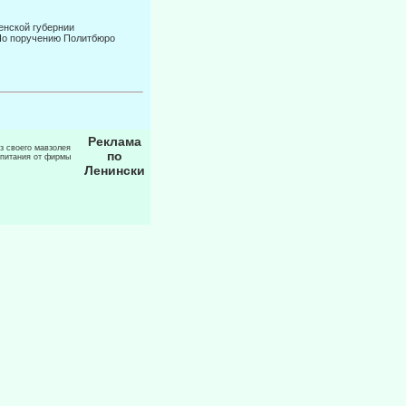
енской губернии
По поручению Политбюро
Реклама
из своего мавзолея
по
 питания от фирмы
Ленински