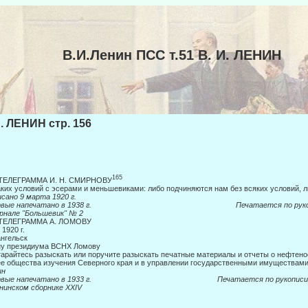
В.И.Ленин ПСС т.51 В. И. ЛЕНИН
И. ЛЕНИН стр. 156
165
 ТЕЛЕГРАММА И. Н. СМИРНОВУ
ких условий с эсерами и меньшевиками: либо подчиняются нам без всяких ус­ловий, л
сано 9 марта 1920 г.
ервые напечатано в 1938 г. Печатается по рукоп
рнале "Большевик" № 2
 ТЕЛЕГРАММА А. ЛОМОВУ
. 1920 г.
нгельск
ну президиума ВСНХ Ломову
арайтесь разыскать или поручите разыскать печатные материалы и отчеты о нефтено
е общества изучения Северного края и в управ­лении государственными имуществами
ин
ервые напечатано в 1933 г. Печатается по рукописи
нинском сборнике
XXIV