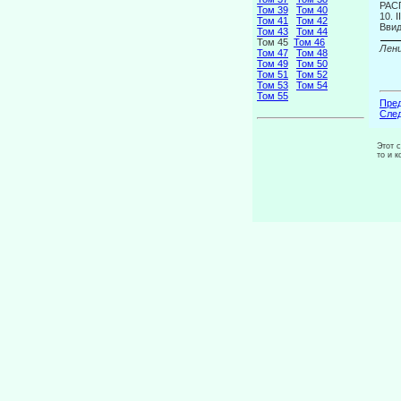
РАС
Том 39
Том 40
10. I
Том 41
Том 42
Ввид
Том 43
Том 44
Том 45
Том 46
Лени
Том 47
Том 48
Том 49
Том 50
Том 51
Том 52
Том 53
Том 54
Том 55
Пред
След
Этот 
то и 