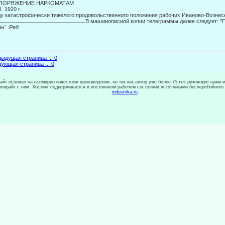
ПОРЯЖЕНИЕ НАРКОМАТАМ
II. 1920 г.
у катастрофически тяжелого продовольственного положения рабочих Иваново-Вознес
В машинописной копии телеграммы далее следует: "
н". Ред.
ыдущая страница ... 0
ующая страница ... 0
сайт основан на всемирно известном произведении, но так как автор уже более 75 лет руководит нами 
копирайт с ним. Хостинг поддерживается в постоянном рабочем состоянии источниками бесперебойного
industrika.ru
.