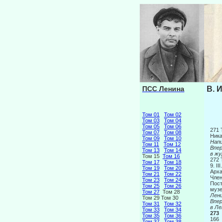
ПСС Ленина
В. 
Том 01
Том 02
Том 03
Том 04
Том 05
Том 06
271
Том 07
Том 08
Ника
Том 09
Том 10
Напи
Том 11
Том 12
Вп
Том 13
Том 14
в жу
Том 15
Том 16
272
Том 17
Том 18
9. III
Том 19
Том 20
Арха
Том 21
Том 22
Чле
Том 23
Том 24
Пост
Том 25
Том 26
музе
Том 27
Том 28
Лен
Том 29 Том 30
Вп
Том 31
Том 32
в Ле
Том 33
Том 34
273
Том 35
Том 36
166
Том 37
Том 38