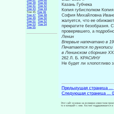
Том 39
Том 40
Казань Губчека
Том 41
Том 42
Копия губисполком Копия
Том 43
Том 44
Том 45
Том 46
София Михайловна Иванов
Том 47
Том 48
Том 49
Том 50
жалуется, что ее обижаю
Том 51
Том 52
Том 53
Том 54
прекратите безобразия. 
Том 55
проверявшего, а подробно
Ленин
Впервые н
Печатается по рукописи
в Ленинском сборнике
XX
262 Л. Б. КРАСИНУ
Не будет ли хлопотливо за
Предыдущая страница ...
Следующая страница ... 
Этот сайт основан на всемирно известном произ
то и копирайт с ним. Хостинг поддерживается 