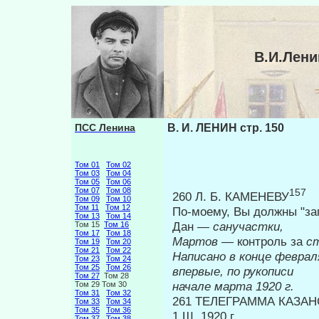
В.И.Лени
ПСС Ленина
В. И. ЛЕНИН стр. 150
Том 01
Том 02
Том 03
Том 04
Том 05
Том 06
Том 07
Том 08
157
260 Л. Б. КАМЕНЕВУ
Том 09
Том 10
Том 11
Том 12
По-моему, Вы должны "за
Том 13
Том 14
Дан —
санучастки,
Том 15
Том 16
Том 17
Том 18
Мартов
— контроль за
с
Том 19
Том 20
Том 21
Том 22
Написано в конце февра
Том 23
Том 24
Том 25
Том 26
впервые, по рукописи
Том 27
Том 28
начале марта 1920 г.
Том 29 Том 30
Том 31
Том 32
261 ТЕЛЕГРАММА КАЗАН
Том 33
Том 34
Том 35
Том 36
1.Ш. 1920 г.
Том 37
Том 38