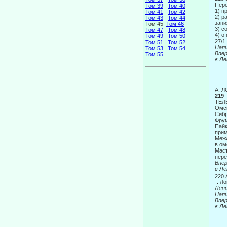
Пере
Том 39
Том 40
1) п
Том 41
Том 42
2) р
Том 43
Том 44
зани
Том 45
Том 46
3) с
Том 47
Том 48
4) о
Том 49
Том 50
27/1
Том 51
Том 52
Напи
Том 53
Том 54
Вп
Том 55
в Ле
А. Л
219
ТЕЛ
Омс
Сиб
Фрум
Пайк
прим
Межд
в ом
Маст
пере
Вп
в Ле
220
т. Л
Лен
Напи
Вп
в Ле