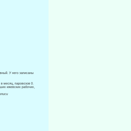
вный. У него записаны
 в месяц, паровозов 0.
вших ижевских рабочих,
иси