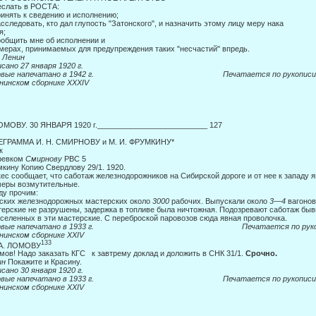
слать в РОСТА:
ринять к сведению и исполнению;
асследовать, кто дал глупость "Затонского", и назначить этому лицу меру нака­
я;
ообщить мне об исполнении и
 мерах, принимаемых для предупреждения таких "несчастий" впредь.
.
Ленин
сано 27 января 1920 г.
ервые напечатано в 1942 г. Печатается по рукописи
нинском сборнике
XXXIV
ОМОВУ. 30 ЯНВАРЯ 1920 г.__________________________ 127
ЕГРАММА И. Н. СМИРНОВУ и М. И. ФРУМКИНУ*
к
ревком
Смирнову
РВС 5
кину Копию Свердлову 29/1. 1920.
ес сообщает, что саботаж железнодорожников на Сибирской дороге и от нее к западу я
еры возмутительные.
у прочим:
ских железнодорожных мастерских около
3000
рабочих. Выпускали около
3
—
4
вагонов
ерские не разрушены, задержка в топливе была ни­чтожная. Подозревают саботаж бы
селенных в эти мастер­ские. С переброской паровозов сюда явная проволочка.
ервые напечатано в 1933 г. Печатается по рукоп
нинском сборнике
XXIV
133
 А. ЛОМОВУ
омов! Надо заказать КГС к завтрему доклад и доложить в СНК 31/1.
Срочно.
ин
Покажите и Красину.
сано 30 января 1920 г.
ервые напечатано в 1933 г. Печатается по рукописи
нинском сборнике
XXIV