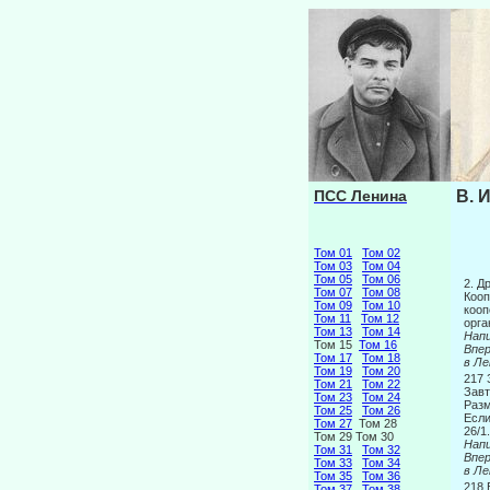
ПСС Ленина
В. 
Том 01
Том 02
Том 03
Том 04
Том 05
Том 06
2. Д
Том 07
Том 08
Ко
Том 09
Том 10
ко
Том 11
Том 12
орга
Том 13
Том 14
Напи
Том 15
Том 16
Вп
Том 17
Том 18
в Ле
Том 19
Том 20
217
Том 21
Том 22
Завт
Том 23
Том 24
Разм
Том 25
Том 26
Если
Том 27
Том 28
26/1
Том 29 Том 30
Напи
Том 31
Том 32
Вп
Том 33
Том 34
в Ле
Том 35
Том 36
218
Том 37
Том 38