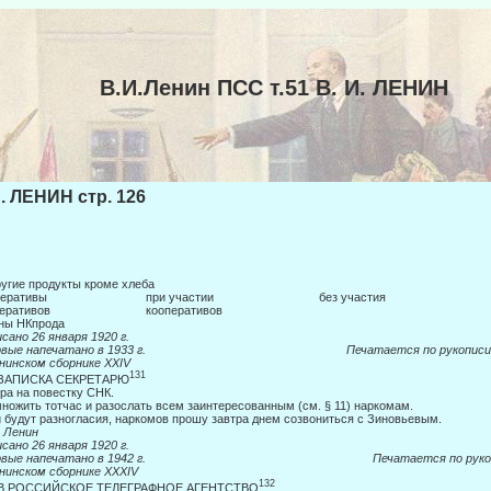
В.И.Ленин ПСС т.51 В. И. ЛЕНИН
И. ЛЕНИН стр. 126
ругие продукты кроме хлеба
оперативы при участии без участия
оперативов кооперативов
ны НКпрода
сано 26 января 1920 г.
ервые напечатано в 1933 г. Печатается по рукописи
нинском сборнике
XXIV
131
 ЗАПИСКА СЕКРЕТАРЮ
ра на повестку СНК.
ножить тотчас и разослать всем заинтересованным (см. § 11) наркомам.
 будут разногласия, наркомов прошу завтра днем созвониться с Зиновьевым.
.
Ленин
сано 26 января 1920 г.
ервые напечатано в 1942 г. Печатается по рукоп
нинском сборнике
XXXIV
132
 В РОССИЙСКОЕ ТЕЛЕГРАФНОЕ АГЕНТСТВО