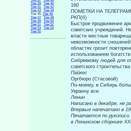
Том 39
Том 40
160
Том 41
Том 42
ПОМЕТКИ НА ТЕЛЕГРАММ
Том 43
Том 44
Том 45
Том 46
РКП(б)
Том 47
Том 48
Том 49
Том 50
Быстрое продвижение арм
Том 51
Том 52
Том 53
Том 54
советских учреждений. Не
Том 55
власти местные товарищи
невозможности сношений 
областях грозит повторе
использованием богатств
Сибревкому людей для отв
советского строительства
Пайкес
Оргбюро (Стасовой)
По-моему, в Сибирь больш
Украину
все.
Ленин
Написано в декабре, не р
Впервые на
Печатается по рукописи
в Ленинском сборнике
XX