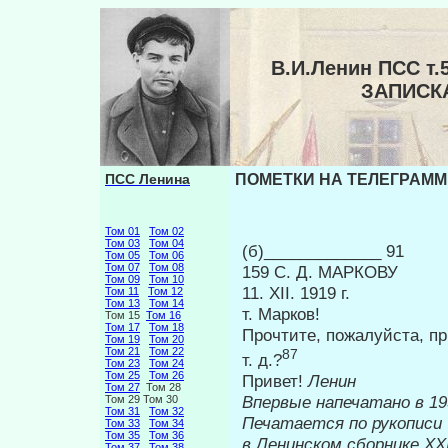
В.И.Ленин ПСС т
ЗАПИСКА
ПСС Ленина
ПОМЕТКИ НА ТЕЛЕГРАММЕ 
Том 01
Том 02
Том 03
Том 04
(б)_____________ 91
Том 05
Том 06
Том 07
Том 08
159 С. Д. МАРКОВУ
Том 09
Том 10
11. XII. 1919 г.
Том 11
Том 12
Том 13
Том 14
т. Марков!
Том 15
Том 16
Том 17
Том 18
Прочтите, пожалуйста, пр
Том 19
Том 20
Том 21
Том 22
87
т. д.?
Том 23
Том 24
Том 25
Том 26
Привет!
Ленин
Том 27
Том 28
Впервые н
Том 29 Том 30
Том 31
Том 32
Печатается по рукописи
Том 33
Том 34
Том 35
Том 36
в Ленинском сборнике
XX
Том 37
Том 38