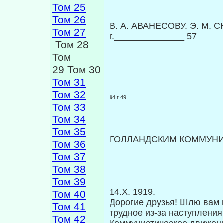
Том 25
Том 26
В. А. АВАНЕСОВУ. Э. M. 
Том 27
г.______________ 57
Том 28
Том
29 Том 30
Том 31
Том 32
94 г 49
Том 33
Том 34
Том 35
ГОЛЛАНДСКИМ КОММУН
Том 36
Том 37
Том 38
Том 39
14.Х. 1919.
Том 40
Дорогие друзья! Шлю вам 
Том 41
трудное из-за наступлени
Том 42