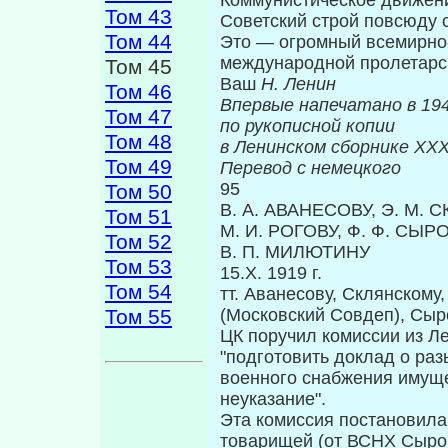
Коммунистическое движе­ни
Том 43
Советский строй повсюду 
Том 44
Это — огромный всемирно-
международной пролетарск
Том 45
Ваш
Н. Ленин
Том 46
Впервые напеч
Том 47
по рукописной копии
Том 48
в Ленинском сборнике
Том 49
Перевод с немецкого
95
Том 50
В. А. АВАНЕСОВУ, Э. М. 
Том 51
М. И. РОГОВУ, Ф. Ф. СЫ
Том 52
В. П. МИЛЮТИНУ
Том 53
15.Х. 1919 г.
Том 54
тт. Аванесову, Склянскому,
Том 55
(Московский Совдеп), Сы
ЦК поручил комиссии из Ле
"подготовить доклад о раз
во­енного снабжения имущ
неуказание".
Эта комиссия постановила
товарищей (от ВСНХ Сыр