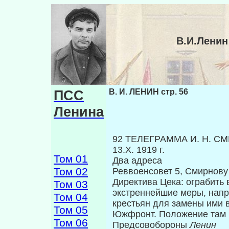
В.И.Ленин
ПСС
В. И. ЛЕНИН стр. 56
Ленина
92 ТЕЛЕГРАММА И. Н. СМ
13.Х. 1919 г.
Том 01
Два адреса
Том 02
Реввоенсовет 5, Смирнову
Директива Цека: ограбить
Том 03
экстреннейшие меры, нап
Том 04
крестьян для замены ими 
Том 05
Южфронт. Положение там 
Том 06
Предсовобороны
Ленин