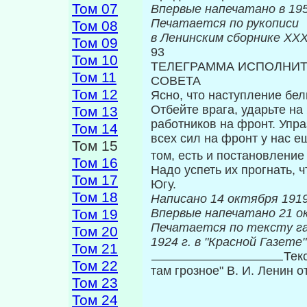
Том 07
Впервые на
Печатается по рукописи
Том 08
в Ленинским сборнике
XXX
Том 09
93
Том 10
ТЕЛЕГРАММА ИСПОЛНИТ
Том 11
СОВЕТА
Том 12
Ясно, что наступление бел
Отбей­те врага, ударьте н
Том 13
работников на фронт. Уп­р
Том 14
всех сил на фронт у нас е
Том 15
том, есть и постановлени
Том 16
Надо успеть их прогнать, 
Том 17
Югу.
Том 18
Написано 14 октября 1919
Том 19
Впервые напе
Печатается по тексту г
Том 20
1924 г. в "Красной Газете
Том 21
Тек
Том 22
там грозное" В. И. Ленин 
Том 23
Том 24