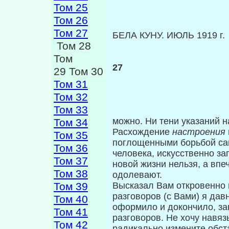
Том 25
Том 26
Том 27
БЕЛА КУНУ. ИЮЛЬ 1919 г.
Том 28
Том
27
29 Том 30
Том 31
Том 32
Том 33
можно. Ни тени указаний н
Том 34
Расхождение
на­строения
Том 35
поглощенными борьбой сам
Том 36
человека, искусственно за
Том 37
новой жизни нельзя, а вп
Том 38
одолевают.
Том 39
Высказал Вам откровенно 
разговоров (с Вами) я да
Том 40
оформило и докончило, за
Том 41
разговоров. Не хочу навязы
Том 42
радикально измените обстан