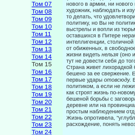
Том 07
нового в армии, ни нового
художник, наблюдать и из
Том 08
то делать, что удовлетвор
Том 09
политику, но Вы не полити
Том 10
выстрелы и во­пли из тюрь
Том 11
оставшихся в Питере нераб
Том 12
интеллигенции, столичной 
от обиженных, в свободное
Том 13
жизни видеть
нельзя
(оно 
Том 14
тут не довести себя до тог
Том 15
Страна живет лихорадкой 
Том 16
бешено за ее свержение. 
Том 17
первые удары
ото­всюду.
Том 18
политиком, а если не лежи
как строят жизнь по-новому
Том 19
бешеной борьбы с заговор
Том 20
деревне или на провинциа
Том 21
простым наблюдением отде
Том 22
Жизнь опротивела, "углуб
Том 23
расхождение, понять невоз
Том 24