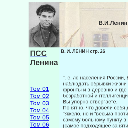
В.И.Ленин
ПСС
В. И. ЛЕНИН стр. 26
Ленина
т. е. /ю населения России,
наблюдать об­рывки жизни
Том 01
фронты и в деревню и где
Том 02
безработной интеллигенци
Вы упорно отвергаете.
Том 03
Понятно, что довели себя 
Том 04
тяжело, но и "весьма проти
Том 05
самому больному пункту в
Том 06
(самое подходящее заняти