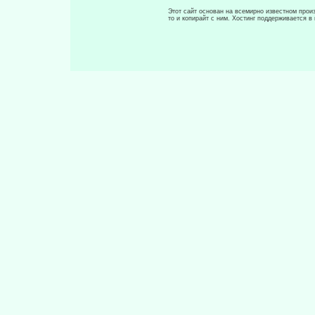
Этот сайт основан на всемирно известном произ
то и копирайт с ним. Хостинг поддерживается 