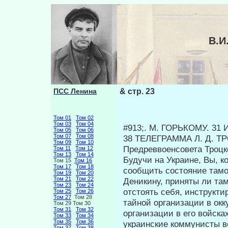
В.И
ПСС Ленина
& стр. 23
Том 01
Том 02
Том 03
Том 04
#913;. Μ. ГОРЬКОМУ. 31 
Том 05
Том 06
Том 07
Том 08
38 ТЕЛЕГРАММА Л. Д. 
Том 09
Том 10
Предреввоенсовета Троц
Том 11
Том 12
Том 13
Том 14
Будучи на Украине, Вы, 
Том 15
Том 16
Том 17
Том 18
сообщить состояние тамо
Том 19
Том 20
Том 21
Том 22
Деникину, приняты ли там
Том 23
Том 24
отстоять себя, инструкти
Том 25
Том 26
Том 27
Том 28
тайной организации в ок
Том 29 Том 30
Том 31
Том 32
организации в его войска
Том 33
Том 34
Том 35
Том 36
украинские коммунисты в
Том 37
Том 38