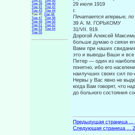
29 июля 1919
Том 39
Том 40
Том 41
Том 42
Том 43
Том 44
Том 45
Том 46
Печатается впервые, по
Том 47
Том 48
Том 49
Том 50
39 А. М. ГОРЬКОМУ
Том 51
Том 52
31/VII. 919.
Том 53
Том 54
Том 55
Дорогой Алексей Максимы
больше думаю о связи ег
Вами при наших сви­дани
это и выводы Ваши и все
Питер — один из наиболе
понятно, ибо его населен
наилучших своих сил по-о
Нервы у Вас явно не выд
когда Вам говорят, что н
до больного состояния с
Предыдущая страница ...
Следующая страница ... 