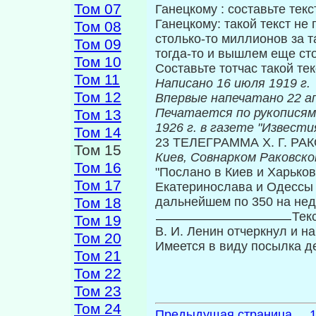
Том 07
Ганецкому : составьте текст
Ганецкому: такой текст не
Том 08
столько-то миллионов за т
Том 09
тогда-то и вышлем еще сто
Том 10
Составьте тотчас такой тек
Том 11
Написано 16 июля 1919 г.
Том 12
Впервые на
Печатается по рукописям
Том 13
1926 г. в газете "Извести
Том 14
23 ТЕЛЕГРАММА X. Г. Р
Том 15
Киев, Совнарком
Раковско
Том 16
"Послано в Киев и Харьков
Том 17
Екатеринослава и Одессы 
Том 18
дальнейшем по 350 на нед
Тек
Том 19
В. И. Ленин отчеркнул и н
Том 20
Имеется в виду посылка д
Том 21
Том 22
Том 23
Том 24
Предыдущая страница ... 