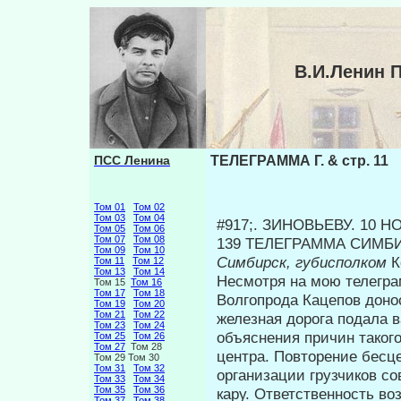
В.И.Ленин 
ПСС Ленина
ТЕЛЕГРАММА Г. & стр. 11
Том 01
Том 02
Том 03
Том 04
#917;. ЗИНОВЬЕВУ. 10 НО
Том 05
Том 06
Том 07
Том 08
139 ТЕЛЕГРАММА СИМ
Том 09
Том 10
Симбирск, губисполком
К
Том 11
Том 12
Том 13
Том 14
Несмотря на мою телегра
Том 15
Том 16
Том 17
Том 18
Волгопрода Кацепов донос
Том 19
Том 20
Том 21
Том 22
железная дорога подала в
Том 23
Том 24
объяснения причин таког
Том 25
Том 26
Том 27
Том 28
центра. Повторение бесце
Том 29 Том 30
Том 31
Том 32
организации грузчиков со
Том 33
Том 34
Том 35
Том 36
кару. Ответственность в
Том 37
Том 38