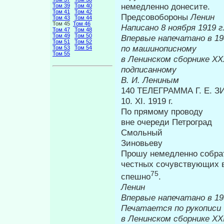
немедленно донесите.
Том 39
Том 40
Том 41
Том 42
Предсовобороны
Ленин
Том 43
Том 44
Том 45
Том 46
Написано 8 ноября 1919 г
Том 47
Том 48
Том 49
Том 50
Впервые напеч
Том 51
Том 52
по машинописному
Том 53
Том 54
Том 55
в Ленинском сборнике
подписанному
В. И. Лениным
140 ТЕЛЕГРАММА Г. Е. 
10. XI. 1919 г.
По прямому проводу
вне очереди Петроград
Смольный
Зиновьеву
Прошу немедленно собра
чест­ных сочувствующих 
75
спешно
.
Ленин
Впервые н
Печатается по рукописи
в Ленинском сборнике
XX