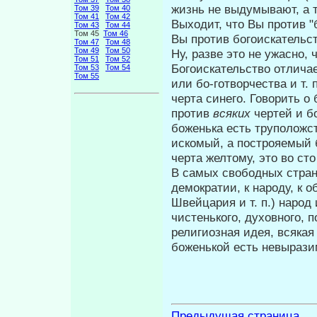
жизнь не выдумывают, а т
Том 39
Том 40
Том 41
Том 42
Выходит, что Вы против "б
Том 43
Том 44
Том 45
Том 46
Вы против богоискательс
Том 47
Том 48
Том 49
Том 50
Ну, разве это не ужасно, 
Том 51
Том 52
Богоискательство отличае
Том 53
Том 54
Том 55
или бо-готворчества и т.
черта синего. Говорить о
против
всяких
чертей и б
боженька есть труположс
искомый, а построяемый б
черта желтому, это во сто
В самых свободных страна
де­мократии, к народу, к 
Швейца­рия и т. п.) наро
чистенького, ду­ховного, 
религиозная идея, всякая
боженькой есть невырази
Предыдущая страница ...