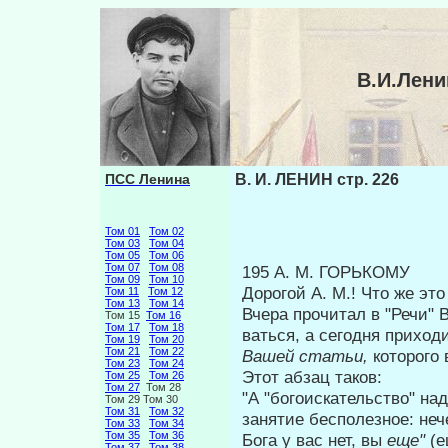
В.И.Лени
ПСС Ленина
В. И. ЛЕНИН стр. 226
Том 01
Том 02
Том 03
Том 04
Том 05
Том 06
Том 07
Том 08
195 А. М. ГОРЬКОМУ
Том 09
Том 10
Дорогой А. М.! Что же эт
Том 11
Том 12
Том 13
Том 14
Вчера прочитал в "Речи" В
Том 15
Том 16
Том 17
Том 18
ваться, а сегодня приход
Том 19
Том 20
Том 21
Том 22
Вашей ста­тьи,
которого 
Том 23
Том 24
Этот абзац таков:
Том 25
Том 26
Том 27
Том 28
"А "богоискательство" на
Том 29 Том 30
Том 31
Том 32
занятие бесполезное: неч
Том 33
Том 34
Том 35
Том 36
Бога у вас нет, вы
еще"
(е
Том 37
Том 38