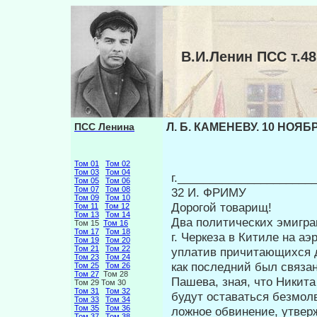
В.И.Ленин ПСС т.4
ПСС Ленина
Л. Б. КАМЕНЕВУ. 10 НОЯБР
Том 01
Том 02
Том 03
Том 04
г.______________________
Том 05
Том 06
Том 07
Том 08
32 И. ФРИМУ
Том 09
Том 10
Дорогой товарищ!
Том 11
Том 12
Том 13
Том 14
Два политических эмигра
Том 15
Том 16
Том 17
Том 18
г. Черкеза в Китиле на аэ
Том 19
Том 20
Том 21
Том 22
уплатив причи­тающихся 
Том 23
Том 24
как последний был связан
Том 25
Том 26
Том 27
Том 28
Пашева, зная, что Никита
Том 29 Том 30
Том 31
Том 32
будут оставаться безмол
Том 33
Том 34
Том 35
Том 36
ложное обвинение, утверж
Том 37
Том 38