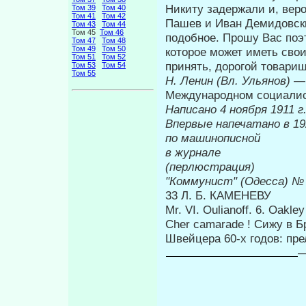
Никиту задержали и, веро
Том 39
Том 40
Том 41
Том 42
Пашев и Иван Демидовски
Том 43
Том 44
Том 45
Том 46
подобное. Прошу Вас поэт
Том 47
Том 48
Том 49
Том 50
которое может иметь св
Том 51
Том 52
принять, дорогой това­ри
Том 53
Том 54
Том 55
Н. Ленин (Вл. Ульянов)
— 
Международном социали
Написано 4 ноября 1911 
Впервые напе
по машинописной
в журнале
к
(перлюстрация)
"Коммунист" (Одесса) №
33 Л. Б. КАМЕНЕВУ
Mr. VI. Oulianoff. 6. Oakle
Cher camarade ! Сижу в 
Швейце­ра 60-х годов: пре
—