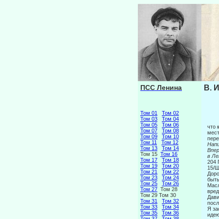
ПСС Ленина
В. 
Том 01
Том 02
Том 03
Том 04
Том 05
Том 06
что
Том 07
Том 08
мест
Том 09
Том 10
пере
Том 11
Том 12
Напи
Том 13
Том 14
Вп
Том 15
Том 16
в Ле
Том 17
Том 18
204 
Том 19
Том 20
15/Ш
Том 21
Том 22
Доро
Том 23
Том 24
быть
Том 25
Том 26
Масл
Том 27
Том 28
вред
Том 29 Том 30
Дави
Том 31
Том 32
посл
Том 33
Том 34
Я за
Том 35
Том 36
идею
Том 37
Том 38