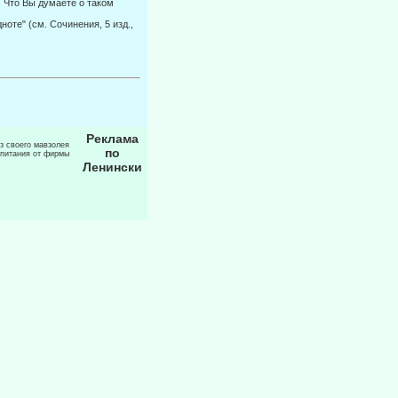
 Что Вы думаете о та­ком
ноте" (см. Сочинения, 5 изд.,
Реклама
из своего мавзолея
по
 питания от фирмы
Ленински