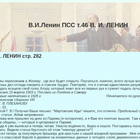
В.И.Ленин ПСС т.46 В. И. ЛЕНИН
И. ЛЕНИН стр. 282
мы переезжаем в Женеву
, где все будет открыто. Поучиться, конечно, всего лучше м
ных дел отсюда говорить и совсем трудно. Повторяю, что я считаю единственно разу
дать всецело свой голос Клэру, который знает все из первых рук и сумеет подать лучш
сано 15 марта 1903 г. Послано из Лондона в Самару
ервые напечатано в 1928 г. Печатается по рукоп
нинском сборнике
VIII
Г. В. ПЛЕХАНОВУ
. 03.
гой Г. В.! Получил Ваше письмо. "Мартовские Иды" пишите, это отлично.
Предельный
 статья.
Ждем непременно.
ова мне пришлют на днях из Парижа (я потороплю), и я Вам его
тотчас
вы­шлю. Там 
е общины, — которые я цитировал в Париже.
да я уже выписал и теперь читаю. Ужасно водянисто, бедно и пошло. Постара­юсь пос
ать. Видели статьи Каутского об этом "новопру-донисте"?
сел теперь за популярную брошюру для крестьян о нашей аграрной программе . Мне о
 о классовой борьбе в деревне на
конкретных
данных о четырех слоях деревенского 