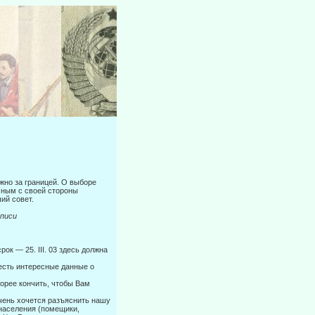
ожно за границей. О выборе
мным с своей стороны
ий совет.
иси
срок — 25. III. 03 здесь должна
есть интересные данные о
корее кончить, чтобы Вам
чень хочется разъяснить нашу
населения (помещики,