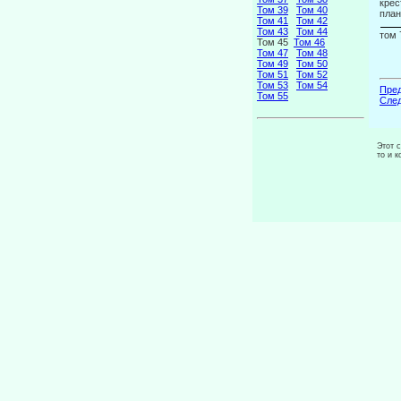
крес
Том 39
Том 40
план
Том 41
Том 42
Том 43
Том 44
том 
Том 45
Том 46
Том 47
Том 48
Том 49
Том 50
Том 51
Том 52
Том 53
Том 54
Пред
Том 55
След
Этот 
то и 