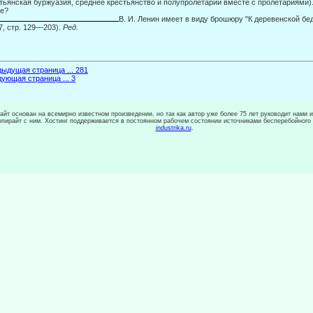
тьянская буржуазия, среднее крестьянство и полупролетарии вместе с пролетариями).
е?
В. И. Ленин имеет в виду брошюру "К деревенской бед
7, стр. 129—203).
Ред.
ыдущая страница ... 281
ующая страница ... 3
сайт основан на всемирно известном произведении, но так как автор уже более 75 лет руководит нами 
копирайт с ним. Хостинг поддерживается в постоянном рабочем состоянии источниками бесперебойного
industrika.ru
.