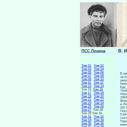
ПСС Ленина
В. 
Том 01
Том 02
Том 03
Том 04
Том 05
Том 06
В за
Том 07
Том 08
за
п
Том 09
Том 10
увер
Том 11
Том 12
Невз
Том 13
Том 14
Еду,
Том 15
Том 16
Твой
Том 17
Том 18
Напи
Том 19
Том 20
1903
Том 21
Том 22
Вп
Том 23
Том 24
в Ле
Том 25
Том 26
202
Том 27
Том 28
Пис
Том 29 Том 30
Сейч
Том 31
Том 32
съез
Том 33
Том 34
Пара
Том 35
Том 36
имен
Том 37
Том 38