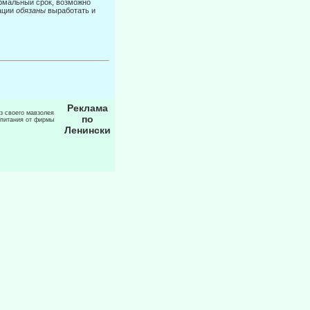
ормальный срок, возможно
зации
обязаны
выработать и
Реклама
из своего мавзолея
по
 питания от фирмы
Ленински