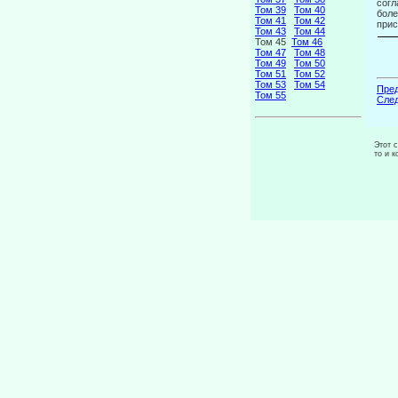
согл
Том 39
Том 40
боле
Том 41
Том 42
прис
Том 43
Том 44
Том 45
Том 46
Том 47
Том 48
Том 49
Том 50
Том 51
Том 52
Том 53
Том 54
Пред
Том 55
След
Этот 
то и 