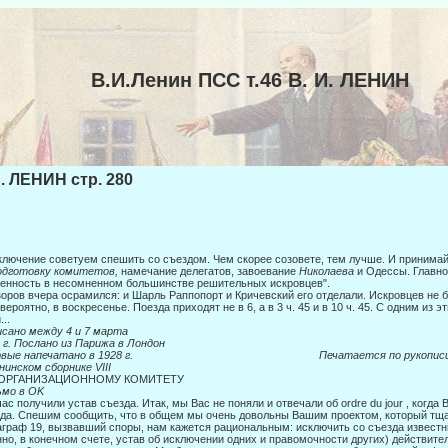
В.И.Ленин ПСС т.46 В. И. ЛЕНИН
И. ЛЕНИН стр. 280
ключение советуем спешить со съездом. Чем скорее созовете, тем лучше. И при­нима
одготовку комитетов,
намечание делегатов, за­воевание
Николаева
и Одессы. Главно
енность в несомнен­ном большинстве решительных искровцев".
оров вчера осрамился: и Шарль Раппопорт и Кричевский его отделали. Искров­цев не 
 вероятно, в воскресенье. Поезда приходят не в 6, а в 3 ч. 45 и в 10 ч. 45. С одним из э
...
сано между 4 и 7 марта
 г. Послано из Парижа в Лондон
ервые напечатано в 1928 г. Печатается по рукопис
нинском сборнике
VIII
 ОРГАНИЗАЦИОННОМУ КОМИТЕТУ
ьмо в
OK
ас получили устав съезда. Итак, мы Вас не поняли и отвечали об ordre du jour , когд
да. Спешим сообщить, что в общем мы очень до­вольны Вашим проектом, который тща
граф 19, вы­звавший споры, нам кажется рациональным: исключить со съезда известны
но, в конечном счете, устав об исключении одних и правомочно­сти других) действите