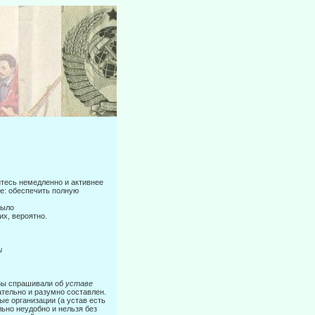
йтесь немедленно и активнее
е: обеспечить полную
было
тих, вероятно.
и
а Вы спрашивали об
уставе
тельно и разумно составлен.
е организа­ции (а устав есть
льно неудобно и нельзя без