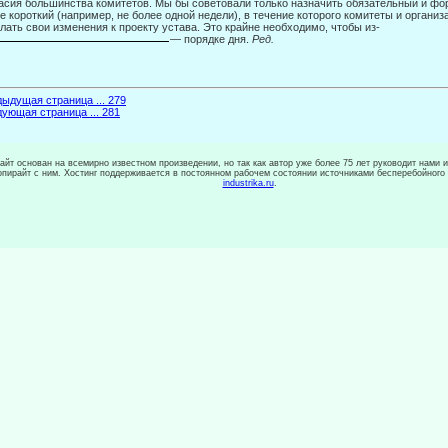
асия большинства комитетов. Мы бы советовали только назначить обязательный и ф
е ко­роткий (например, не более одной недели), в течение которого комитеты и органи
лать свои изменения к проекту устава. Это крайне необхо­димо, чтобы из-
— порядке дня.
Ред.
ыдущая страница ... 279
ующая страница ... 281
сайт основан на всемирно известном произведении, но так как автор уже более 75 лет руководит нами 
копирайт с ним. Хостинг поддерживается в постоянном рабочем состоянии источниками бесперебойного
industrika.ru
.