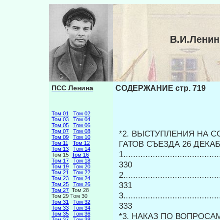
В.И.Лени
ПСС Ленина
СОДЕРЖАНИЕ стр. 719
Том 01
Том 02
Том 03
Том 04
Том 05
Том 06
Том 07
Том 08
*2. ВЫСТУПЛЕНИЯ НА 
Том 09
Том 10
ГАТОВ СЪЕЗДА 26 ДЕКАБРЯ........
Том 11
Том 12
Том 13
Том 14
1......................................
Том 15
Том 16
Том 17
Том 18
330
Том 19
Том 20
Том 21
Том 22
2......................................
Том 23
Том 24
331
Том 25
Том 26
Том 27
Том 28
3......................................
Том 29 Том 30
Том 31
Том 32
333
Том 33
Том 34
Том 35
Том 36
*3. НАКАЗ ПО ВОПРОСА
Том 37
Том 38