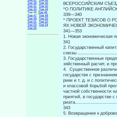
ВСЕРОССИЙСКИМ СЪЕЗД
Том 39
Том 40
Том 41
Том 42
*О ПОЛИТИКЕ АНГЛИЙСКОЙ РАБО
Том 43
Том 44
Том 45
Том 46
339—340
Том 47
Том 48
Том 49
Том 50
* ПРОЕКТ ТЕЗИСОВ О Р
Том 51
Том 52
ЯХ НОВОЙ ЭКОНОМИЧЕСКОЙ ПОЛИТ
Том 53
Том 54
Том 55
341—353
1. Новая экономическая полит
341
2. Государственный капит
союзы ...............................
3. Государственные пред
зяйственный расчет, и профсоюзы
4. Существенное различи
государстве с признанием
рики и т. д. и с политиче
и классовой борьбой про
частной собственности н
приятий, в государстве с
риата.................................
343
5. Возвращение к доброволь