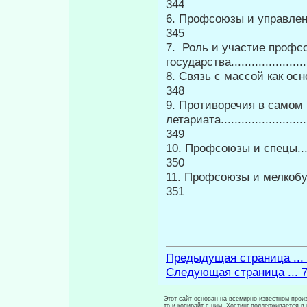
344
6. Профсоюзы и управление пре
345
7. Роль и участие профсо
государства.........................
8. Связь с массой как ос
348
9. Противоречия в самом
летариата............................
349
10. Профсоюзы и спецы.............
350
11. Профсоюзы и мелкобурж
351
Предыдущая страница ...
Следующая страница ... 
Этот сайт основан на всемирно известном произ
то и копирайт с ним. Хостинг поддерживается 