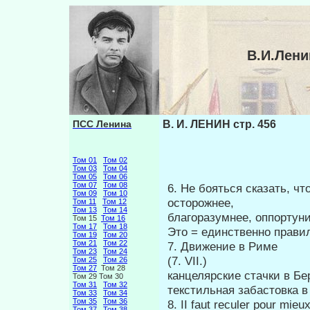
В.И.Лени
ПСС Ленина
В. И. ЛЕНИН стр. 456
Том 01
Том 02
Том 03
Том 04
Том 05
Том 06
Том 07
Том 08
6. Не бояться сказать, ч
Том 09
Том 10
осторожнее,
Том 11
Том 12
Том 13
Том 14
благоразумнее, оппортуни
Том 15
Том 16
Том 17
Том 18
Это = единственно правил
Том 19
Том 20
Том 21
Том 22
7. Движение в Риме
Том 23
Том 24
(7. VII.)
Том 25
Том 26
Том 27
Том 28
канцелярские
Том 29 Том 30
Том 31
Том 32
текстильная з
Том 33
Том 34
Том 35
Том 36
8. II faut reculer pour mieu
Том 37
Том 38