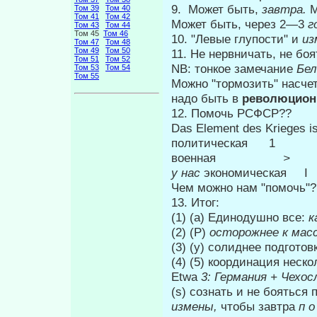
9. Может быть,
завтра.
М
Том 39
Том 40
Том 41
Том 42
Может быть, через 2—3
г
Том 43
Том 44
Том 45
Том 46
10. "Левые глупости" и
из
Том 47
Том 48
Том 49
Том 50
11. Не нервничать, не боя
Том 51
Том 52
NB: тонкое замечание
Бел
Том 53
Том 54
Том 55
Можно "тормозить" насчет
надо быть в
революцио
12. Помочь РСФСР??
Das Element des Krieges is
политическая 1 о
военная
>
у нас
экономическая I
Чем можно нам "помочь"?
13. Итог:
(1) (а) Единодушно все:
к
(2) (Р)
осторожнее к мас
(3) (у) солиднее подготов
(4) (5) координация неск
Etwa
3: Германия + Чехо
(s) сознать и не бояться
измены,
чтобы завтра
п о