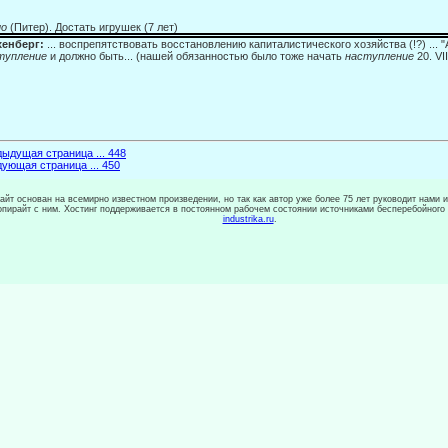
ио
(Питер). Достать игрушек (7 лет)
хенберг:
... воспрепятствовать восстановлению капиталистического хозяйства (!?) ...
тупление
и должно быть... (нашей обязанностью было тоже начать
наступление
20. VI
ыдущая страница ... 448
ующая страница ... 450
сайт основан на всемирно известном произведении, но так как автор уже более 75 лет руководит нами 
копирайт с ним. Хостинг поддерживается в постоянном рабочем состоянии источниками бесперебойного
industrika.ru
.