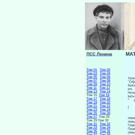
ПСС Ленина
МАТ
Том 01
Том 02
Том 03
Том 04
Том 05
Том 06
Урок
Том 07
Том 08
"Об
Том 09
Том 10
бояз
Том 11
Том 12
кпг.
Том 13
Том 14
Нел
Том 15
Том 16
в
Том 17
Том 18
^ 
Том 19
Том 20
Том 21
Том 22
{
Том 23
Том 24
Том 25
Том 26
Том 27
Том 28
лева
Том 29 Том 30
левы
Том 31
Том 32
Глав
Том 33
Том 34
Прав
Том 35
Том 36
левы
Том 37
Том 38