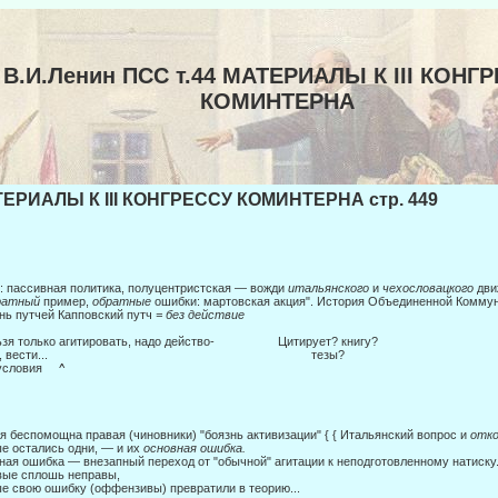
В.И.Ленин ПСС т.44 МАТЕРИАЛЫ К III КОНГ
КОМИНТЕРНА
ЕРИАЛЫ К III КОНГРЕССУ КОМИНТЕРНА стр. 449
: пассивная политика, полуцентристская — вожди
итальянского
и
чехо­
словацкого
дви
ратный
пример,
обратные
ошибки: мартовская акция". История Объединенной Комму
нь путчей Капповский путч
= без действие
ьзя только агитировать, надо действо- Цитирует? книгу?
ать, вести... тезы?
условия
^
я беспомощна правая (чиновники) "боязнь активизации" { { Итальянский вопрос и
отко
е остались одни, — и их
основная ошибка.
ная ошибка — внезапный переход от "обычной" агитации к неподготовленному натиску
ые сплошь неправы,
е свою ошибку (оффензивы) превратили в теорию...