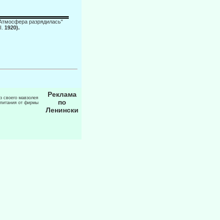
 "Атмосфера разрядилась"
II.
1920).
Реклама
из своего мавзолея
по
 питания от фирмы
Ленински