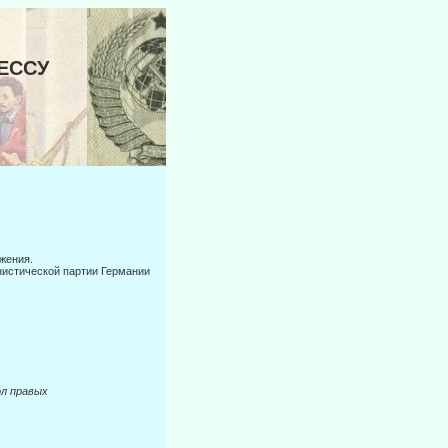
РЕССУ
жения.
нистической партии Германии
л правых
.