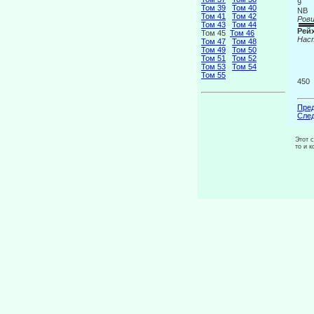
9
Том 39
Том 40
NB
Том 41
Том 42
Ров
Том 43
Том 44
Рей
Том 45
Том 46
Нас
Том 47
Том 48
Том 49
Том 50
Том 51
Том 52
Том 53
Том 54
Том 55
450
Пред
След
Этот 
то и 