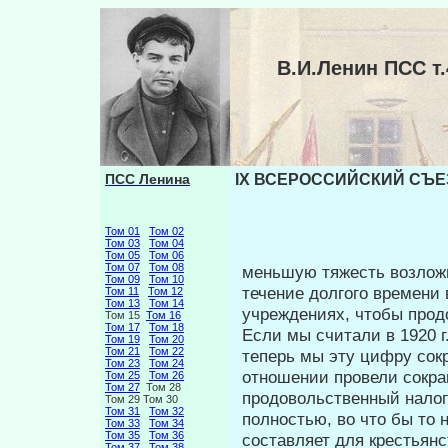
В.И.Ленин ПСС 
ПСС Ленина
IX ВСЕРОССИЙСКИЙ СЪЕЗ
Том 01
Том 02
Том 03
Том 04
Том 05
Том 06
Том 07
Том 08
меньшую тяжесть возложи
Том 09
Том 10
течение долгого времени
Том 11
Том 12
Том 13
Том 14
учреждениях, чтобы прод
Том 15
Том 16
Том 17
Том 18
Если мы считали в 1920 г
Том 19
Том 20
Том 21
Том 22
теперь мы эту цифру сокр
Том 23
Том 24
отношении провели сокра
Том 25
Том 26
Том 27
Том 28
продовольственный налог 
Том 29 Том 30
Том 31
Том 32
полностью, во что бы то 
Том 33
Том 34
Том 35
Том 36
составляет для крестьянс
Том 37
Том 38