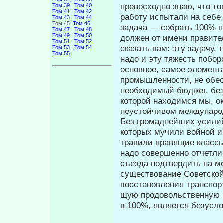
превосходно знаю, что т
Том 39
Том 40
Том 41
Том 42
работу испытали на себе, 
Том 43
Том 44
Том 45
Том 46
задача — собрать 100% пр
Том 47
Том 48
Том 49
Том 50
должен от имени правитель
Том 51
Том 52
сказать вам: эту задачу,
Том 53
Том 54
Том 55
на­до и эту тяжесть побо
основное, самое элемент
промышленности, не обе
необходимый бюджет, без 
которой находимся мы, о
неустойчивом междунаро
Без громаднейших усилий
которых му­чили войной 
травили правящие классы 
надо совершенно отчетлив
съезда подтвердить на ме
существование Советской
восстановления транспор
щую продовольственную 
в 100%, является безусл