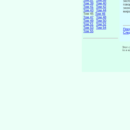
эксп
Том 39
Том 40
гово
Том 41
Том 42
экон
Том 43
Том 44
мира
Том 45
Том 46
Том 47
Том 48
Том 49
Том 50
Том 51
Том 52
Том 53
Том 54
Пред
Том 55
След
Этот 
то и 