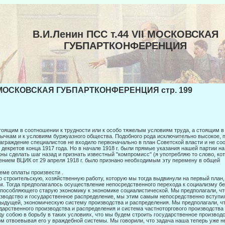
В.И.Ленин ПСС т.44 VII МОСКОВСКАЯ
ГУБПАРТКОНФЕРЕНЦИЯ
 МОСКОВСКАЯ ГУБПАРТКОНФЕРЕНЦИЯ стр. 199
тоящим в соотношении к трудности или к особо тяжелым условиям труда, а стоя­щим 
ычкам и к условиям буржуазного общества. Подобного рода исключительно высокое, 
аграждение специалистов не входило первоначально в план Советской власти и не со
 декретов конца 1917 года. Но в начале 1918 г. были прямые указания нашей партии на
ны сделать шаг назад и признать известный "компромисс" (я употребляю то слово, кот
­нием ВЦИК от 29 апреля 1918 г. было признано необходимым эту перемену в общей
еме оплаты произвести .
 строительскую, хозяйственную работу, которую мы тогда выдвинули на пер­вый план
м. Тогда предполагалось осуществление непосредственного перехода к социализму бе
пособ­ляющего старую экономику к экономике социалистической. Мы предполагали, чт
зводство и государственное распределение, мы этим са­мым непосредственно вступил
ыдущей, экономиче­скую систему производства и распределения. Мы предполагали, ч
дарственного производства и распределения и система частноторгового производства
у собою в борьбу в таких условиях, что мы будем строить государственное производс
м отвое­вывая его у враждебной системы. Мы говорили, что задача наша теперь уже н