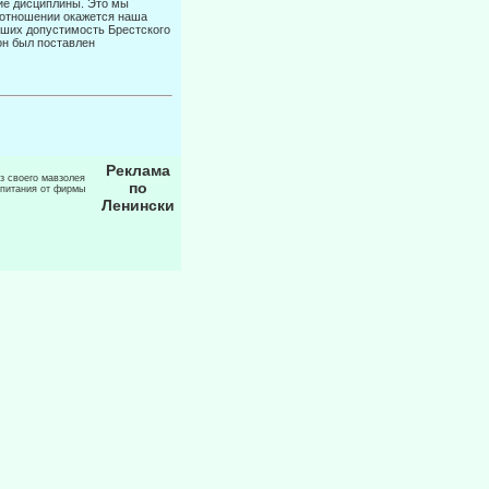
ние дисциплины. Это мы
соотношении окажется наша
авших допустимость Брестского
 он был поставлен
Реклама
из своего мавзолея
по
 питания от фирмы
Ленински