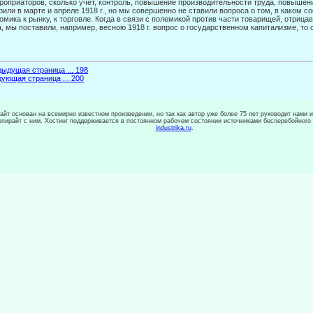
роприаторов, сколько учет, контроль, повышение производитель­ности труда, повыше
рили в марте и апреле 1918 г., но мы совершенно не ставили вопроса о том, в каком 
омика к рынку, к торговле. Когда в связи с полемикой против части товарищей, отриц
, мы поставили, например, весною 1918 г. вопрос о госу­дарственном капитализме, то
ыдущая страница ... 198
ующая страница ... 200
сайт основан на всемирно известном произведении, но так как автор уже более 75 лет руководит нами 
копирайт с ним. Хостинг поддерживается в постоянном рабочем состоянии источниками бесперебойного
industrika.ru
.