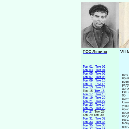
ПСС Ленина
VII
Том 01
Том 02
Том 03
Том 04
Том 05
Том 06
не с
Том 07
Том 08
прив
Том 09
Том 10
возн
Том 11
Том 12
ряду
Том 13
Том 14
долж
Том 15
Том 16
Реше
Том 17
Том 18
95
Том 19
Том 20
сист
Том 21
Том 22
Свою
Том 23
Том 24
угло
Том 25
Том 26
прис
Том 27
Том 28
прои
Том 29 Том 30
пред
Том 31
Том 32
госу
Том 33
Том 34
межд
Том 35
Том 36
шаго
Том 37
Том 38