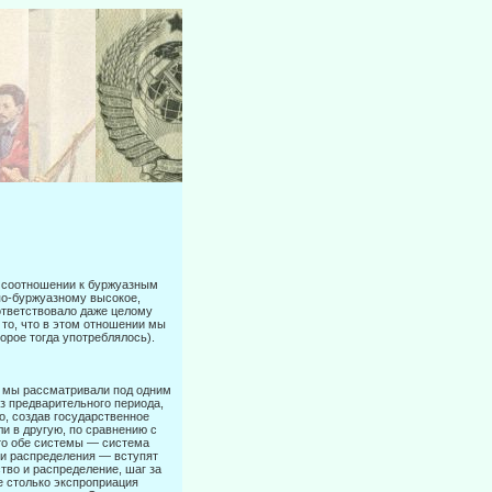
в соотношении к буржуазным
по-буржуазному высокое,
ответствовало даже целому
 то, что в этом отношении мы
орое тогда употреблялось).
, мы рассматривали под одним
з предварительного периода,
о, создав государственное
и в другую, по сравнению с
то обе системы — система
 и распределения — вступят
тво и распределение, шаг за
е столько экспроприация