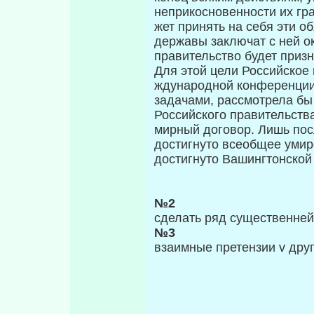
неприкосновенности их гр
жет принять на себя эти о
дер­жавы заключат с ней 
правительство будет приз
Для этой цели Российское
ждународной конференции
задача­ми, рассмотрела б
Российского правительств
мирный дого­вор. Лишь по
достигнуто всеобщее умир
достигнуто Вашингтон­ско
№2
сделать ряд су­щественне
№3
взаимные претензии v друг