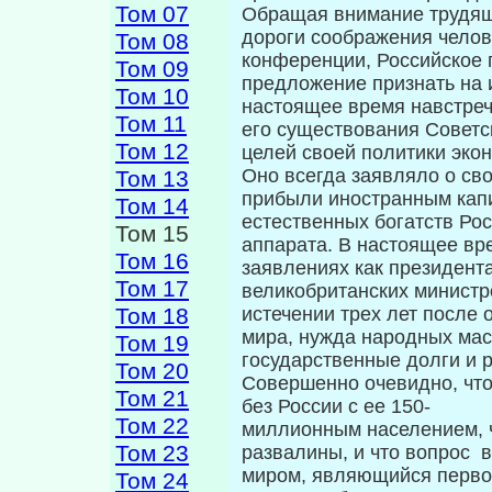
Том 07
Обращая внимание трудящи
дороги соображения челов
Том 08
конференции, Российское п
Том 09
предложение признать на 
Том 10
настоящее время навстреч
Том 11
его существования Советс
Том 12
целей своей политики эко
Оно всегда заявляло о св
Том 13
прибыли иностранным капи
Том 14
естественных богатств Рос
Том 15
аппарата. В настоящее вре
Том 16
заявлениях как президент
Том 17
великобритан­ских министр
Том 18
истечении трех лет после
мира, нужда народных мас
Том 19
государственные долги и р
Том 20
Совершенно очевидно, что
Том 21
без России с ее 150-
Том 22
миллионным населением, ч
Том 23
развалины, и что вопрос 
миром, являющийся перво
Том 24