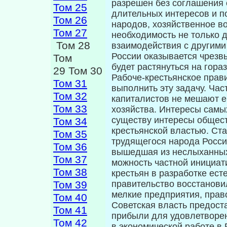
разрешен без соглашения 
Том 25
длительных интересов и п
Том 26
народов, хозяйственное в
Том 27
необходимость не только д
Том 28
взаимодействия с другими
России оказывается чрезв
Том
будет растянуться на гора
29 Том 30
Рабоче-крестьянское прав
Том 31
выполнить эту задачу. Час
Том 32
капиталистов не мешают е
Том 33
хозяйства. Интересы самы
суще­ству интересы общес
Том 34
крестьянской властью. Ст
Том 35
трудящегося народа Росси
Том 36
вышедшая из неслыханных 
Том 37
можность частной инициати
Том 38
крестьян в разработ­ке ес
Том 39
правительство восстановил
мелкие предприятия, прав
Том 40
Советская власть предост
Том 41
прибыли для удов­летворен
Том 42
в экономической работе в 