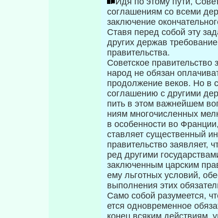
Идя по этому пути, Сове
со­глашениям со всеми дер
за­ключение окончательно
Ставя перед собой эту зад
других держав требование
правительства.
Советское правительство з
народ не обязан оплачиват
продолжение веков. Но в 
соглашению с другими дер
пить в этом важнейшем во
ниям многочисленных мелк
в особенности во Франции,
ставляет существенный ин
правительство заявляет, ч
ред другими государствам
заключенным царским прав
ему льготных условий, об
выпол­нения этих обязател
Само собой разумеется, ч
ется одновременное обяза
ко­нец всяким действиям,