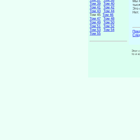
Мы 
Том 39
Том 40
тыся
Том 41
Том 42
Это 
Том 43
Том 44
Нет.
Том 45
Том 46
Том 47
Том 48
Том 49
Том 50
Том 51
Том 52
Том 53
Том 54
Пред
Том 55
След
Этот 
то и 