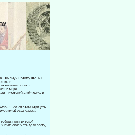
ВУ
ка. Почему? Потому что. он
мещиков.
с от влияния
попов
и
всех
в мире.
пать
писателей,
подкупать
и
илась?
Нельзя этого отрицать.
итической организации
 свобода политической
 значит облегчать дело врагу,