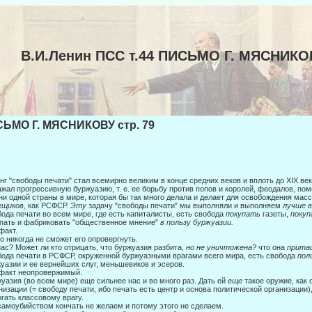
В.И.Ленин ПСС т.44 ПИСЬМО Г. МЯСНИКО
ЬМО Г. МЯСНИКОВУ стр. 79
нг "свободы печати" стал всемирно великим в конце средних веков и вплоть до XIX ве
жал прогрессивную буржуазию, т. е. ее борьбу против попов и королей, феодалов, по
ни одной страны в мире, которая бы так много делала и делает для освобожде­ния мас
ещиков,
как РСФСР.
Эту
задачу "свободы печати" мы выполняли и выполняем
лучше 
ода печати во всем мире, где есть капиталисты, есть свобода
покупать
газеты,
поку
пать и фабриковать "общественное мнение"
в пользу буржуазии.
факт.
о никогда не сможет его опровергнуть.
нас? Может ли кто отрицать, что буржуазия разбита,
но не уничтожена?
что она
прита
ода печати в РСФСР, окруженной буржуазными врагами всего мира, есть сво­бода
пол
уазии и ее вернейших слуг, меньшевиков и эсе­ров.
факт неопровержимый.
уазия (во всем мире) еще сильнее нас и во много раз. Дать ей
еще
такое оружие, как
низации (= свободу печати, ибо печать есть центр и ос­нова политической организации),
гать классовому врагу.
амоубийством кончать не желаем и потому этого не сделаем.