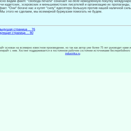
ясно видим
факт:
"свобода печати" означает
на деле
немедленную покупку ме­ждунаро
чи кадетских, эсеровских и меньшевистских пи­сателей и организацию их пропаганды, 
факт. "Они" богаче нас и купят "силу" вдесятеро большую против нашей на­личной силы
 Мы этого не сделаем, мы всемирной буржуазии помогать не будем.
ыдущая страница ... 76
ующая страница ... 80
сайт основан на всемирно известном произведении, но так как автор уже более 75 лет руководит нами 
копирайт с ним. Хостинг поддерживается в постоянном рабочем состоянии источниками бесперебойного
industrika.ru
.