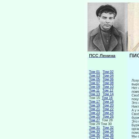
ПСС Ленина
ПИС
Том 01
Том 02
Том 03
Том 04
Том 05
Том 06
Лозу
Том 07
Том 08
выра
Том 09
Том 10
Нет 
Том 11
Том 12
пом
Том 13
Том 14
Своб
Том 15
Том 16
поку
Том 17
Том 18
Это 
Том 19
Том 20
Никт
Том 21
Том 22
А у 
Том 23
Том 24
Своб
Том 25
Том 26
бурж
Том 27
Том 28
Это 
Том 29 Том 30
Бурж
Том 31
Том 32
орга
Том 33
Том 34
помо
Том 35
Том 36
Мы с
Том 37
Том 38