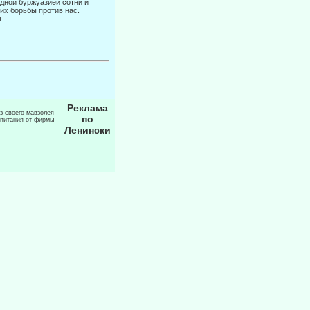
дной буржуазией сотни и
их борьбы против нас.
.
Реклама
из своего мавзолея
по
 питания от фирмы
Ленински