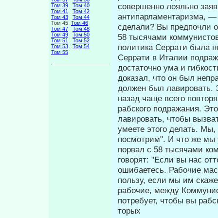
совершенно лояльно заяви
Том 39
Том 40
Том 41
Том 42
антипарламентаризма, — 
Том 43
Том 44
Том 45
Том 46
сделали? Вы предпочли о
Том 47
Том 48
Том 49
Том 50
58 тысячами коммунистов
Том 51
Том 52
политика Серрати была не
Том 53
Том 54
Том 55
Серрати в Италии подраж
достаточно ума и гибкост
доказал, что он был непр
должен был лавировать. Э
назад чаще всего повторя
рабского подражания. Э
лавировать, чтобы вызват
умеете этого делать. Мы
посмот­рим". И что же м
порвал с 58 тысячами ко
говорят: "Если вы нас от
ошибаетесь. Рабочие масс
пользу, если мы им скаже
рабочие, между Коммунис
потребует, чтобы вы раб
торых