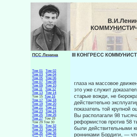
В.И.Ленин
КОММУНИСТИЧ
ПСС Ленина
III КОНГРЕСС КОММУНИС
Том 01
Том 02
Том 03
Том 04
Том 05
Том 06
Том 07
Том 08
глаза на массовое движен
Том 09
Том 10
это уже служит доказател
Том 11
Том 12
Том 13
Том 14
старые вожди, не бю­рокр
Том 15
Том 16
Том 17
Том 18
действительно эксплуати
Том 19
Том 20
Том 21
Том 22
показатель той крупной о
Том 23
Том 24
Вы располагали 98 тысяч
Том 25
Том 26
Том 27
Том 28
реформистов против 58 т
Том 29 Том 30
Том 31
Том 32
были действительными ко
Том 33
Том 34
Том 35
Том 36
ронниками Бордиги, — что 
Том 37
Том 38