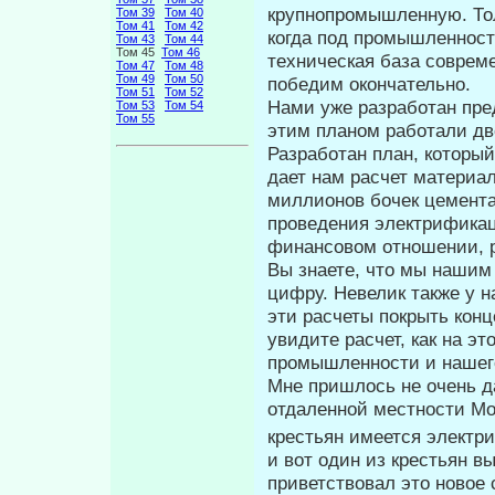
крупнопромышленную. Тол
Том 39
Том 40
Том 41
Том 42
когда под промышленность
Том 43
Том 44
Том 45
Том 46
техническая база соврем
Том 47
Том 48
Том 49
Том 50
победим окончательно.
Том 51
Том 52
Нами уже разработан пре
Том 53
Том 54
Том 55
этим пла­ном работали д
Разработан план, ко­торый
дает нам расчет материал
миллионов бочек цемента
проведения электрификац
финансовом отношении, р
Вы знаете, что мы нашим
цифру. Невелик также у 
эти расчеты покрыть конц
увидите расчет, как на э
промышленности и на­шег
Мне пришлось не очень д
отдаленной местности Мос
крестьян имеется элек­тр
и вот один из крестьян вы
приветствовал это новое 