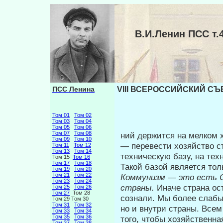
В.И.Ленин ПСС т
ПСС Ленина
VIII ВСЕРОССИЙСКИЙ СЪЕ
Том 01
Том 02
Том 03
Том 04
Том 05
Том 06
Том 07
Том 08
ний держится на мелком х
Том 09
Том 10
— пере­вести хозяйство с
Том 11
Том 12
Том 13
Том 14
техническую базу, на тех
Том 15
Том 16
Том 17
Том 18
Такой базой является тол
Том 19
Том 20
Том 21
Том 22
Коммунизм
—
это есть 
Том 23
Том 24
страны.
Иначе страна ос
Том 25
Том 26
Том 27
Том 28
сознали. Мы бо­лее слабы
Том 29 Том 30
Том 31
Том 32
но и внутри страны. Всем
Том 33
Том 34
Том 35
Том 36
того, чтобы хозяйственна
Том 37
Том 38