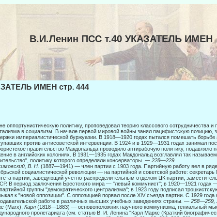
В.И.Ленин ПСС т.40 УКАЗАТЕЛЬ ИМЕН
ЗАТЕЛЬ ИМЕН стр. 444
не оппортунистическую политику, проповедовал теорию классового сотрудничества и 
тализма в социализм. В начале первой мировой войны занял пацифистскую позицию, за
ержки империалистической буржуазии. В 1918—1920 годах пытался помешать борьбе 
упавших против антисоветской интервенции. В 1924 и в 1929—1931 годах занимал по
ористское правительство Макдональда проводи­ло антирабочую политику, подавляло 
ение в английских колониях. В 1931—1935 годах Макдональд возглавлял так называе
ительство", политику ко­торого определяли консерваторы. —
228
—
229.
имовский, В. Н.
(1887—1941) — член партии с 1903 года. Партийную работу вел в ряд
брьской социалистической революции — на партийной и советской работе: секретарь 
тета партии, заведующий учетно-распределительным отделом ЦК партии, заместите
Р. В период заключения Брестского мира — "левый комму­нист"; в 1920—1921 годах 
партийной группы "демократического централиз­ма"; в 1923 году подписал троцкистск
ыкал к "новой оппозиции". С оппо­зицией порвал после XIV съезда партии. С 1929 года
одавательской работе в различных высших учебных заведениях страны. —
258
—
259, 
кс
(Marx),
Карл
(1818—1883) — основоположник научного коммунизма, гениальный мыс
ународного пролетариата (см. статью В. И. Ленина "Карл Маркс (Краткий биогра­фиче