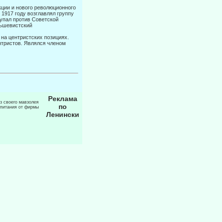
ции и но­вого революционного
1917 году возглавлял группу
упал против Советской
ньшевистский
 на цен­тристских позициях.
ентристов. Являлся членом
Реклама
из своего мавзолея
по
 питания от фирмы
Ленински