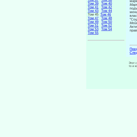
марк
Том 39
Том 40
Март
Том 41
Том 42
подъ
Том 43
Том 44
мень
Том 45
Том 46
влас
Том 47
Том 48
"Соц
Том 49
Том 50
Мей
Том 51
Том 52
Акти
Том 53
Том 54
прав
Том 55
Пред
След
Этот 
то и 