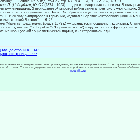
сизма)" — Сочинения, 5 изд., том 26, стр. 43—93). —
8, 11
—
12, 290, 310, 311.
ов, Л. (Цедербаум, Ю. О.)
(1873—1923) — один из лидеров меньшевизма. В годы реак
ема — ликвидатор. В период первой мировой войны занимал центристскую позицию. В 
шевиков-интернационалистов. После Октябрьской социа­листической революции выст
ти. В 1920 году эмигрировал в Германию, изда­вал в Берлине контрреволюционный ме
иалистический Вестник". —
5, 13.
ера
(Mayéras),
Бартелеми
(род. в 1879 г.) — французский социалист, журналист. Стоял
вно сотрудничал в "Le Populaire" ("Народная Газета") и других органах фран­цузских ц
ления Французской социалистической партии, был сторонни­ком един-
ыдущая страница ... 443
ующая страница ... 445
сайт основан на всемирно известном произведении, но так как автор уже более 75 лет руководит нами 
копирайт с ним. Хостинг поддерживается в постоянном рабочем состоянии источниками бесперебойного
industrika.ru
.