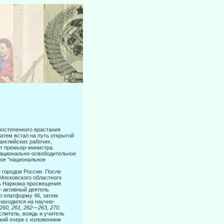
постепенного врастания
­тем встал на путь открытой
английских рабочих,
ст премьер-министра.
национально-освободительное
мое "национальное
е городов России. После
Московского областного
ль Наркома просвещения
— активный деятель
ую платформу 46, затем
 находился на научно-
260, 261, 262
—
263, 270.
литель, вождь и учитель
ский очерк с изложением