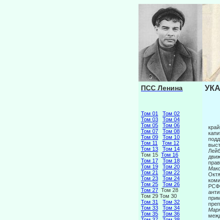
ПСС Ленина
УКА
Том 01
Том 02
Том 03
Том 04
Том 05
Том 06
край
Том 07
Том 08
капи
Том 09
Том 10
подд
Том 11
Том 12
выст
Том 13
Том 14
Лейб
Том 15
Том 16
движ
Том 17
Том 18
прав
Том 19
Том 20
Макс
Том 21
Том 22
Октя
Том 23
Том 24
коми
Том 25
Том 26
РСФС
Том 27
Том 28
анти
Том 29 Том 30
прим
Том 31
Том 32
преп
Том 33
Том 34
Мар
Том 35
Том 36
межд
Том 37
Том 38