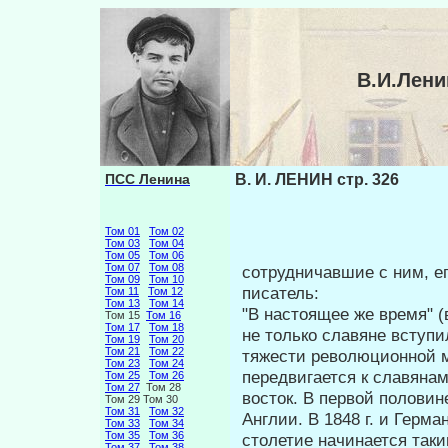
В.И.Лени
ПСС Ленина
В. И. ЛЕНИН стр. 326
Том 01
Том 02
Том 03
Том 04
Том 05
Том 06
Том 07
Том 08
сотрудничавшие с ним, его
Том 09
Том 10
писатель:
Том 11
Том 12
Том 13
Том 14
"В настоящее же время" (
Том 15
Том 16
Том 17
Том 18
не только славяне вступи
Том 19
Том 20
Том 21
Том 22
тяжести революционной м
Том 23
Том 24
передвигается к славяна
Том 25
Том 26
Том 27
Том 28
восток. В первой половин
Том 29 Том 30
Том 31
Том 32
Англии. В 1848 г. и Герм
Том 33
Том 34
Том 35
Том 36
столетие начинается таки
Том 37
Том 38