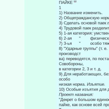
ш
ПАЙКЕ
1
1) Название изменить.
2) Общегражданскую норм
3) Сделать основой паек
4) Трудовой паек раздели
5) 1-ая категория: умстве
6) 2-ая " физическ
7) 3-ья " особо тяжел
8) "Ударные группы" (т. 
производст­
ва) переводятся, по пост
Совобороны,
в категории 2, 3 и т. д.
9) Для неработающих, без
особо
низкая норма.
Изъятие.
10) Особые изъятия для 
Проект названия:
"Декрет о большом едино
пайке, как основе всей п