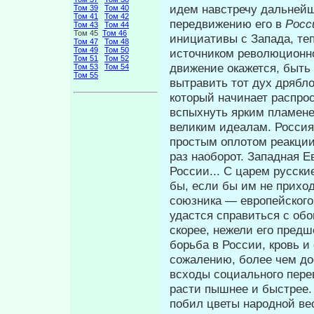
идем навстречу дальней
Том 39
Том 40
Том 41
Том 42
пе­редвижению его в
Росс
Том 43
Том 44
Том 45
Том 46
инициативы с Запада, теп
Том 47
Том 48
Том 49
Том 50
источником революционно
Том 51
Том 52
движение окажется, быть
Том 53
Том 54
Том 55
вытра­вить тот дух дрябл
который начинает распрос
вспыхнуть ярким пламене
великим идеалам. Россия
простым оплотом реак­ции
раз наоборот. Западная Е
России... С царем русски
бы, если бы им не прихо
союзника — европейского 
удастся справиться с обо
скорее, нежели его предш
борь­ба в России, кровь и
сожалению, более чем до
всходы социального перев
расти пышнее и быстрее. 
побил цветы народной ве