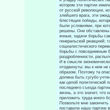
котором эти пар­тии имел
от русской революции, к
злейшего врага, эти ожид
блестящие победы, котор
были условиями, при кот
решены. Они обставлены 
енные, задачи борьбы са
гене­ральской реакцией;
социалистического перев
борьбы с повседневным б
раздробленности, распылен
И в смысле экономическом
отодвинуты: мы к ним не
образом. Поэтому та опас
должна быть сугубо учте
как целой политической 
последнего съезда парти
жизнь, а это значит, что
приложить труда много бо
Позвольте мне закончить
поставили нашу партию в