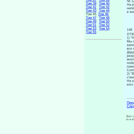
№ 1
Том 39
Том 40
На р
Том 41
Том 42
на
Том 43
Том 44
в га
Том 45
Том 46
Том 47
Том 48
Том 49
Том 50
Том 51
Том 52
Том 53
Том 54
148
Том 55
ОТВ
1) "
Мы о
капи
все 
Дард
разр
мног
побе
поме
Снят
2) "
стви
На н
кого
Пред
След
Этот 
то и 