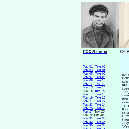
ПСС Ленина
ОТВ
Том 01
Том 02
Том 03
Том 04
Том 05
Том 06
по ч
Том 07
Том 08
Сове
Том 09
Том 10
крес
Том 11
Том 12
что 
Том 13
Том 14
сове
Том 15
Том 16
10. 
Том 17
Том 18
Долж
Том 19
Том 20
вмеш
Том 21
Том 22
капи
Том 23
Том 24
11. 
Том 25
Том 26
Коне
Том 27
Том 28
гото
Том 29 Том 30
В. У
Том 31
Том 32
Напе
Том 33
Том 34
21 ф
Том 35
Том 36
"New
Том 37
Том 38