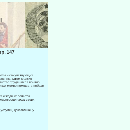
Ы
. 147
Советы и сочувствующих
еревнях, затем мелкие
шинство трудящихся поняло,
то как можно помешать победе
ых и жадных попыток
перевоспитают
своих
 уступки, доказал нашу