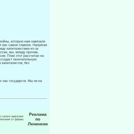
войны, которую нам навязали
я нас самое главное. Напрягая
жду капи­талистами из-за
оссии, мы, между прочим,
сии. План этот рассчитан на
 создаст окончательную
 капиталистов, без
х нас государств. Мы ни на
Реклама
из своего мавзолея
по
 питания от фирмы
Ленински