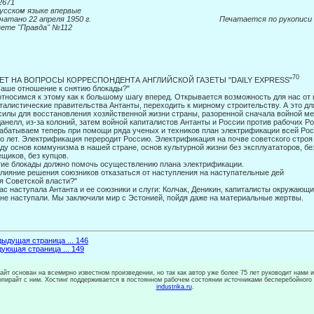
2671
усском языке впервые
печатано 22 апреля 1950 г. Печатается по рукописи
зете "Правда" №112
70
ЕТ НА ВОПРОСЫ КОРРЕСПОНДЕНТА АНГЛИЙСКОЙ ГАЗЕТЫ "DAILY EXPRESS"
Наше отношение к снятию блокады?"
тносимся к этому как к большому шагу вперед. Открывается возможность для нас от 
талистические правительства Антанты, пере­ходить к мирному строительству. А это дл
силы для восстановления хозяйственной жизни страны, разоренной сначала войной ме
анелл, из-за колоний, затем войной капиталистов Антанты и Рос­сии против рабочих Р
абатываем теперь при помощи ря­да ученых и техников план электрификации всей Рос
о лет. Электрификация переродит Россию. Электрификация на почве советского строя
ду основ коммунизма в нашей стране, основ культурной жизни без эксплуататоров, без
щиков, без купцов.
ие блокады должно помочь осуществлению плана электрификации.
Влияние решения союзников отказаться от наступления на наступательные дей­
я Советской власти?"
ас наступала Антанта и ее союзники и слуги: Колчак, Деникин, капиталисты ок­ружающи
 не наступали. Мы заключили мир с Эстони­ей, пойдя даже на материальные жертвы.
ыдущая страница ... 146
ующая страница ... 149
сайт основан на всемирно известном произведении, но так как автор уже более 75 лет руководит нами 
копирайт с ним. Хостинг поддерживается в постоянном рабочем состоянии источниками бесперебойного
industrika.ru
.