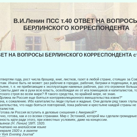
В.И.Ленин ПСС т.40 ОТВЕТ НА ВОПРОС
БЕРЛИНСКОГО КОРРЕСПОНДЕНТА
ЕТ НА ВОПРОСЫ БЕРЛИНСКОГО КОРРЕСПОНДЕНТА стр
етвертям года, рост числа брошюр, книг, листков, газет в любой стране, стоящих за 
там. Иначе быть не может: раз рабочие в городах, рабо­чие, батраки и поденщики, в д
тьяне, т. е. не прибегающие к эксплуатации наемных рабочих, раз это огромное боль
Советы дают им в руки всю власть, освобождая их от ига помещиков и капиталистов, 
тского строя во всем мире? Я такого средства, по крайней мере, не знаю.
"Должна ли Россия еще бояться контрреволюционного вмешательства извне?"
на, к сожалению. Ибо капиталисты люди глупые и жадные. Они делали ряд та­ких глуп
ательства, что надо бояться повторений, пока ра­бочие и крестьяне каждой страны не
талистов.
"Готова ли Россия вступить в деловые сношения с Америкой?"
чно, готова, как и со всеми странами. Мир с Эстонией, которой мы сделали громадные
вность идти ради этого, при известных условиях, даже на концессии.
льянов (Н. Ленин)
18/П. 1920.
чатано на английском языке
евраля 1920 г. в газете
 York Evening Journal"