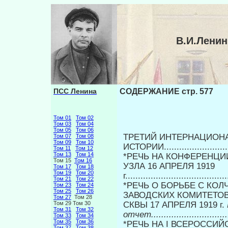
В.И.Лени
ПСС Ленина
СОДЕРЖАНИЕ стр. 577
Том 01
Том 02
Том 03
Том 04
Том 05
Том 06
ТРЕТИЙ ИНТЕРНАЦИОНА
Том 07
Том 08
Том 09
Том 10
ИСТОРИИ.......................
Том 11
Том 12
Том 13
Том 14
*РЕЧЬ НА КОНФЕРЕНЦ
Том 15
Том 16
УЗЛА 16 АПРЕЛЯ 1919
Том 17
Том 18
Том 19
Том 20
г.....................................
Том 21
Том 22
*РЕЧЬ О БОРЬБЕ С КО
Том 23
Том 24
Том 25
Том 26
ЗАВОДСКИХ КОМИТЕТО
Том 27
Том 28
Том 29 Том 30
СКВЫ 17 АПРЕЛЯ 1919 г.
Том 31
Том 32
отчет...............................
Том 33
Том 34
Том 35
Том 36
*РЕЧЬ НА I ВСЕРОССИ
Том 37
Том 38