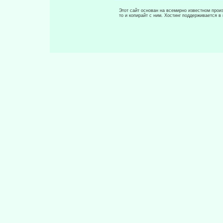
Этот сайт основан на всемирно известном произ
то и копирайт с ним. Хостинг поддерживается 