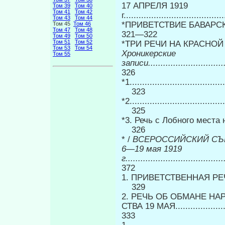
17 АПРЕЛЯ 1919
Том 39
Том 40
Том 41
Том 42
г.....................................
Том 43
Том 44
*ПРИВЕТСТВИЕ БАВАРСКОЙ С
Том 45
Том 46
Том 47
Том 48
321—322
Том 49
Том 50
Том 51
Том 52
*ТРИ РЕЧИ НА КРАСНОЙ 
Том 53
Том 54
Хроникерские
Том 55
записи.................................
326
*1......................................
323
*2......................................
325
*3. Речь с Лобного места н
326
* /
ВСЕРОССИЙСКИЙ СЪ
6—19 мая 1919
г.......................................
372
1. ПРИВЕТСТВЕННАЯ РЕЧЬ 6 МАЯ...
329
2. РЕЧЬ ОБ ОБМАНЕ НА
СТВА 19 МАЯ.........................
333