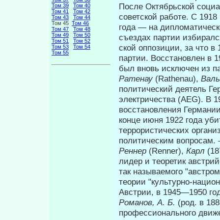
После Октябрьской социа
Том 39
Том 40
Том 41
Том 42
советской работе. С 1918
Том 43
Том 44
Том 45
Том 46
года — на дипломатическ
Том 47
Том 48
Том 49
Том 50
съездах партии избиралс
Том 51
Том 52
ской оппозиции, за что в
Том 53
Том 54
Том 55
партии. Восстановлен в 1
был вновь исключен из 
Ратенау
(Rathenau),
Вал
политический деятель Ге
электричества (AEG). В 1
восстановления Германии
конце июня 1922 года уб
террористических организ
политическим вопросам.
Реннер
(Renner),
Карл
(1
лидер и теоретик австрий
так называемого "австром
теории "культурно-нацио
Австрии, в 1945—1950 го
Романов, А. Б.
(род. в 18
профессионального движе