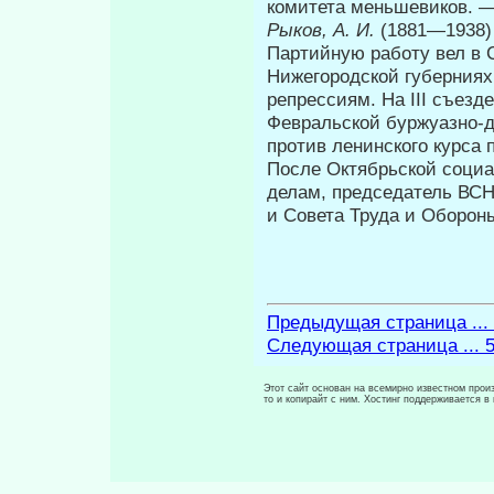
комитета меньшевиков. 
Рыков, А. И.
(1881—1938)
Партийную работу вел в 
Нижегородской губерниях,
репрессиям. На III съез
Февральской бур­жуазно-
против ленинского курса
После Октябрьской соци
делам, председатель ВСН
и Совета Труда и Обороны
Предыдущая страница ...
Следующая страница ... 
Этот сайт основан на всемирно известном произ
то и копирайт с ним. Хостинг поддерживается 