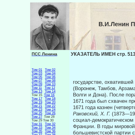
В.И.Ленин 
ПСС Ленина
УКАЗАТЕЛЬ ИМЕН стр. 51
Том 01
Том 02
Том 03
Том 04
Том 05
Том 06
Том 07
Том 08
государстве, охватившей
Том 09
Том 10
(Воронеж, Тамбов, Арзам
Том 11
Том 12
Том 13
Том 14
Волги и Дона). После пор
Том 15
Том 16
Том 17
Том 18
1671 года был схвачен п
Том 19
Том 20
Том 21
Том 22
1671 года казнен (четвер
Том 23
Том 24
Раковский,
X. Г.
(1873—19
Том 25
Том 26
Том 27
Том 28
социал-демократическом
Том 29 Том 30
Том 31
Том 32
Франции. В годы мировой
Том 33
Том 34
Том 35
Том 36
большевистской партии со
Том 37
Том 38