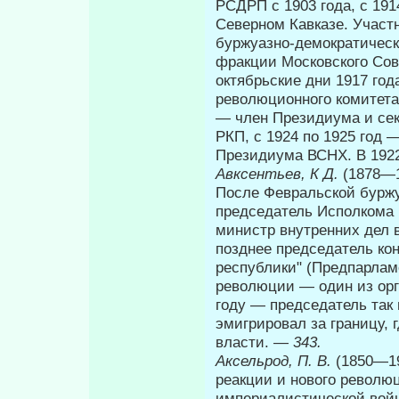
РСДРП с 1903 года, с 19
Северном Кавказе. Участ
буржуазно-демократическ
фракции Московского Сов
октябрьские дни 1917 год
революционного комитета
— член Президиума и сек
РКП, с 1924 по 1925 год 
Президиума ВСНХ. В 192
Авксентьев, К Д.
(1878—1
После Февральской бурж
председатель Исполкома 
министр внутренних дел 
позднее председатель ко
республики" (Предпарла­
революции — один из орг
году — председатель так
эмигрировал за границу, 
власти. —
343.
Аксельрод, П. В.
(1850—1
реакции и нового револю
империалистической войн