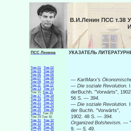
В.И.Ленин ПСС т.3
ПСС Ленина
УКАЗАТЕЛЬ ЛИТЕРАТУРНЫ
Том 01
Том 02
Том 03
Том 04
Том 05
Том 06
Том 07
Том 08
—
KarlMarx's
Ökonomische
Том 09
Том 10
—
Die soziale Revolution.
Том 11
Том 12
Том 13
Том 14
derBuchh. "Vorwärts", 1902
Том 15
Том 16
Том 17
Том 18
56 S. —
394.
Том 19
Том 20
Том 21
Том 22
—
Die soziale Revolution.
Том 23
Том 24
der Buchh. "Vorwärts",
Том 25
Том 26
Том 27
Том 28
1902. 48 S. —
394.
Том 29 Том 30
Том 31
Том 32
Organized Bolshevism.
— "
Том 33
Том 34
Том 35
Том 36
9. —
5, 49.
Том 37
Том 38