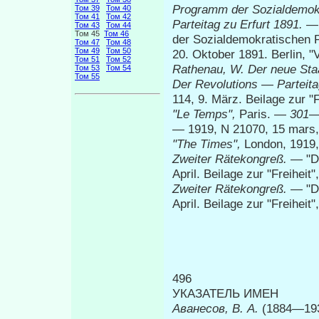
Programm der Sozialdemokr
Том 39
Том 40
Том 41
Том 42
Parteitag zu Erfurt 1891.
— 
Том 43
Том 44
Том 45
Том 46
der Sozialdemokratischen P
Том 47
Том 48
Том 49
Том 50
20. Oktober 1891. Berlin, 
Том 51
Том 52
Rathenau, W. Der neue Sta
Том 53
Том 54
Том 55
Der
Revolutions
—
Parteit
114, 9. März. Beilage zur "
"Le Temps",
Paris. —
301—
—
1919, N 21070, 15 mars
"The Times",
London, 1919,
Zweiter Rätekongreß.
— "Di
April. Beilage zur "Freihei
Zweiter Rätekongreß.
— "Di
April. Beilage zur "Freiheit
496
УКАЗАТЕЛЬ ИМЕН
Аванесов, В. А.
(1884—193