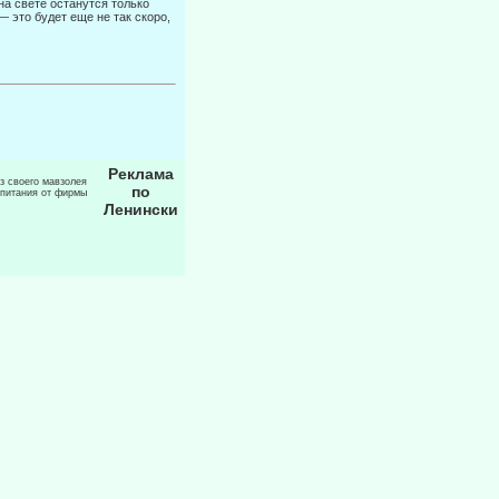
на свете останутся только
 это будет еще не так скоро,
Реклама
из своего мавзолея
по
 питания от фирмы
Ленински