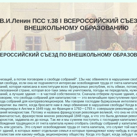
В.И.Ленин ПСС т.38 I ВСЕРОССИЙСКИЙ СЪЕ
ВНЕШКОЛЬНОМУ ОБРАЗОВАНИЮ
СЕРОССИЙСКИЙ СЪЕЗД ПО ВНЕШКОЛЬНОМУ ОБРАЗОВА
низаций, а потом поговорим о свободе собраний". 13ы нас обвиняете в нарушении сво
ая свобода, если она не подчиняется интересам ос­вобождения труда от гнета капитал
аний, которая написана в конституции всех буржуазных республик, есть обман, потому
лизованной стране, которая все-таки зимы не уничтожила, погоды не переделала, ну
аний, а лучшие здания — в частной собственности. Сначала отберем лучшие здания, 
оворим, что свобода собраний для капиталистов — это величайшее преступле­ние про
ода собраний для контрреволюционеров. Мы го­ворим господам буржуазным интеллиге
кратии: вы лжете, когда бросаете нам в лицо обвинение в нарушении свободы! Когда 
люционеры в Англии в 1649 году, во Франции в 1792—1793 гг. со­вершали революцию, 
аний монархистам. Потому и названа французская революция великой, что она не от
винчатостью, фразерством многих революций 1848 года, а что это была деловая револ
рхистов, задавила их до конца. Так же и мы сумеем поступить с господа­ми капиталис
бождения трудящихся от гнета капитала нужно отобрать свободу собраний у капиталис
ть или уре­зать. Это служит освобождению труда от гнета капитала, это служит той нас
т зданий, в которых живет отдельная семья и которые принадле­жат кому-нибудь в о
талистам или какому-нибудь ак­ционерному обществу. Когда это будет, когда забудут лю