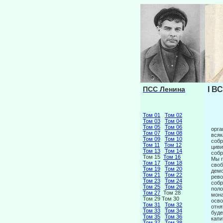
ПСС Ленина
I В
Том 01
Том 02
Том 03
Том 04
Том 05
Том 06
орга
Том 07
Том 08
всяк
Том 09
Том 10
собр
Том 11
Том 12
циви
Том 13
Том 14
собр
Том 15
Том 16
Мы г
Том 17
Том 18
своб
Том 19
Том 20
демо
Том 21
Том 22
рево
Том 23
Том 24
собр
Том 25
Том 26
поло
Том 27
Том 28
мона
Том 29 Том 30
осво
Том 31
Том 32
отня
Том 33
Том 34
буде
Том 35
Том 36
капи
Том 37
Том 38