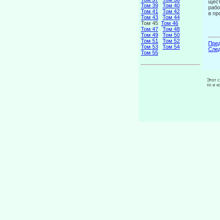
щест
Том 39
Том 40
рабо
Том 41
Том 42
в пр
Том 43
Том 44
Том 45
Том 46
Том 47
Том 48
Том 49
Том 50
Том 51
Том 52
Пред
Том 53
Том 54
След
Том 55
Этот 
то и 