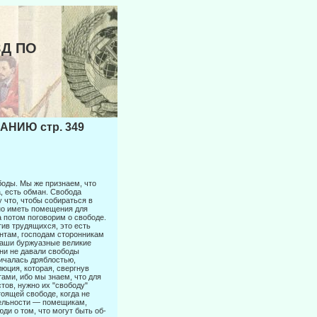
ЗД ПО
НИЮ стр. 349
боды. Мы же признаем, что
а, есть обман. Свобода
 что, чтобы собираться в
жно иметь помещения для
а потом поговорим о свободе.
тив трудящихся, это есть
нтам, господам сторонникам
ваши буржу­азные великие
они не давали свободы
личалась дряблостью,
юция, которая, свергнув
тами, ибо мы знаем, что для
тов, нужно их "свободу"
тоящей свободе, когда не
тдельности — помещикам,
ди о том, что могут быть об­