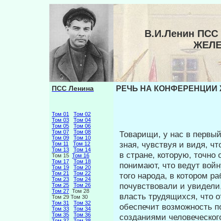
В.И.Ленин ПСС
ЖЕЛ
ПСС Ленина
РЕЧЬ НА КОНФЕРЕНЦИИ 
Том 01
Том 02
Том 03
Том 04
Том 05
Том 06
Том 07
Том 08
Товарищи, у нас в первый
Том 09
Том 10
зная, чувствуя и видя, ч
Том 11
Том 12
Том 13
Том 14
в стране, ко­торую, точн
Том 15
Том 16
Том 17
Том 18
понимают, что ведут войн
Том 19
Том 20
Том 21
Том 22
того народа, в котором р
Том 23
Том 24
почувствовали и увидели
Том 25
Том 26
Том 27
Том 28
власть трудящихся, что о
Том 29 Том 30
Том 31
Том 32
обеспечит возможность п
Том 33
Том 34
Том 35
Том 36
созданиями человеческого
Том 37
Том 38