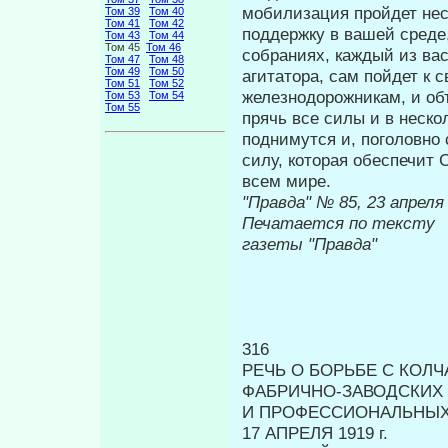
мобилизация прой­дет нес
Том 39
Том 40
Том 41
Том 42
поддержку в вашей среде,
Том 43
Том 44
Том 45
Том 46
собраниях, каждый из ва
Том 47
Том 48
Том 49
Том 50
агитатора, сам пойдет к 
Том 51
Том 52
железнодорожникам, и объ
Том 53
Том 54
Том 55
прячь все силы и в неско
поднимутся и, поголовно
силу, которая обеспечит 
всем мире.
"Правда" № 
Печатается по тексту
газеты "Правда"
316
РЕЧЬ О БОРЬБЕ С КОЛ
ФАБРИЧНО-ЗАВОДСКИХ
И ПРОФЕССИОНАЛЬНЫ
17 АПРЕЛЯ 1919 г.