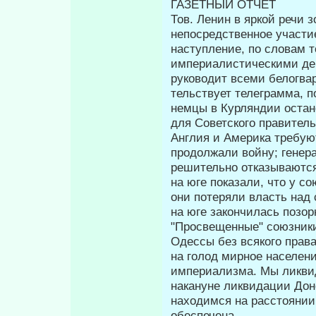
ГАЗЕТНЫЙ ОТЧЕТ
Тов. Ленин в яркой речи 
непосредственное участи
наступление, по словам т
империалистическими дер
руководит всеми белогва
тельствует телеграмма, п
немцы в Курляндии остан
для Советского правител
Англия и Америка требую
продолжали войну; генер
решительно отказываются
на юге показали, что у со
они потеряли власть над
на юге закончилась позо
"Просвещенные" союзники
Одессы без всякого права
на голод мирное населен
империализма. Мы ликви
накануне ликвидации Дон
находимся на расстоянии 
обеспечена.