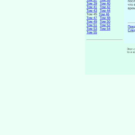
посл
Том 39
Том 40
что 
Том 41
Том 42
врем
Том 43
Том 44
Том 45
Том 46
Том 47
Том 48
Том 49
Том 50
Том 51
Том 52
Пред
Том 53
Том 54
След
Том 55
Этот 
то и 