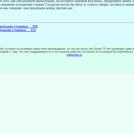
е того, как они разбили Вильгельма, на которого свалили все вины, продолжать войну 
в военном отношении страны Согласия могли бы быть и, строго говоря, остаются неизм
я мы говорим: они проиграли войну против нас.
ыдущая страница ... 309
ующая страница ... 312
сайт основан на всемирно известном произведении, но так как автор уже более 75 лет руководит нами 
копирайт с ним. Хостинг поддерживается в постоянном рабочем состоянии источниками бесперебойного
industrika.ru
.