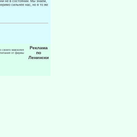
они не в состоянии. Мы знаем,
еримо сильнее нас, но в то же
Реклама
из своего мавзолея
по
 питания от фирмы
Ленински