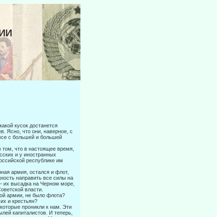
ЦИИ
какой кусок достанется
. Ясно, что они, наверное, с
 все с большей и большей
в том, что в настоящее время,
сских и у иностранных
оссийской респуб­лике им
ная армия, остался и флот,
жность направить все силы на
— их вы­садка на Черном море,
оветской власти.
ной армии, не было флота?
их и крестьян?
 которые проникли к нам. Эти
ылей капиталистов. И теперь,