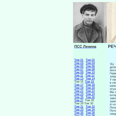
ПСС Ленина
РЕЧ
Том 01
Том 02
Том 03
Том 04
ЗЦ
Том 05
Том 06
деле
Том 07
Том 08
Англ
Том 09
Том 10
Герм
Том 11
Том 12
энер
Том 13
Том 14
У на
Том 15
Том 16
в св
Том 17
Том 18
капи
Том 19
Том 20
осущ
Том 21
Том 22
Мы з
Том 23
Том 24
кото
Том 25
Том 26
заво
Том 27
Том 28
заня
Том 29 Том 30
А чт
Том 31
Том 32
Поче
Том 33
Том 34
Пото
Том 35
Том 36
свед
Том 37
Том 38