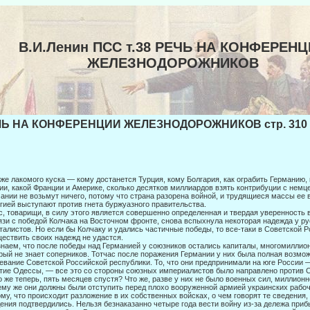
В.И.Ленин ПСС т.38 РЕЧЬ НА КОНФЕРЕН
ЖЕЛЕЗНОДОРОЖНИКОВ
Ь НА КОНФЕРЕНЦИИ ЖЕЛЕЗНОДОРОЖНИКОВ стр. 310
же лакомого куска — кому достанется Турция, кому Болгария, как ограбить Гер­манию, 
ии, какой Франции и Америке, сколько десятков миллиардов взять контрибуции с немцев
ании не возь­мут ничего, потому что страна разорена войной, и трудящиеся массы ее
гией выступают против гнета буржуазного правительства.
с, товарищи, в силу этого является совершенно определенная и твердая уверен­ность 
язи с победой Колчака на Восточном фронте, снова вспыхнула некоторая надежда у ру
талистов. Но если бы Колчаку и удались частичные победы, то все-таки в Советской Р
ествить своих надежд не удастся.
наем, что после победы над Германией у союзников остались капиталы, много­миллион
рый не знает соперников. Тотчас после пора­жения Германии у них была полная возмо
евание Со­ветской Российской республики. То, что они предпринимали на юге России 
тие Одессы, — все это со стороны союзных империалистов было направлено против С
о же теперь, пять месяцев спустя? Что же, разве у них не было военных сил, миллион
му же они должны были отступить перед пло­хо вооруженной армией украинских рабоч
му, что происходит разложение в их собственных войсках, о чем говорят те сведения,
ения подтвердились. Нельзя безнаказанно четыре года вести войну из-за дележа приб