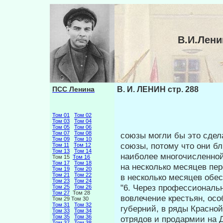
В.И.Лени
ПСС Ленина
В. И. ЛЕНИН стр. 288
Том 01
Том 02
Том 03
Том 04
Том 05
Том 06
Том 07
Том 08
союзы могли бы это сдел
Том 09
Том 10
союзы, по­тому что они б
Том 11
Том 12
Том 13
Том 14
наиболее многочисленной
Том 15
Том 16
Том 17
Том 18
на несколько месяцев пер
Том 19
Том 20
Том 21
Том 22
в несколько месяцев обе
Том 23
Том 24
"6. Через профессиональ
Том 25
Том 26
Том 27
Том 28
вовлечение крестьян, ос
Том 29 Том 30
Том 31
Том 32
губерний, в ряды Крас­н
Том 33
Том 34
Том 35
Том 36
отрядов и продармии на Д
Том 37
Том 38