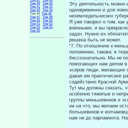
Эту деятельность можно 
Том 39
Том 40
Том 41
Том 42
одновремен­но и для пом
Том 43
Том 44
Том 45
Том 46
неземледельческих губер
Том 47
Том 48
Том 49
Том 50
Я уже говорил о том, как
Том 51
Том 52
военными, и вы прекрасно
Том 53
Том 54
Том 55
задач. Нужно их обязател
решена быть не может.
"7. По отношению к мень
положе­нии, такова: в тюр
бессознательно. Мы не п
помогающих нам делом в 
эсеров люди, желающие о
давая им практические р
содействию Красной Армии
Тут мы должны сказать, 
особенно тяжелые и непр
группы меньшевиков и эс
ни на что, мы желаем ос
большевиков и колчаковц
нам не до парламента. Нас