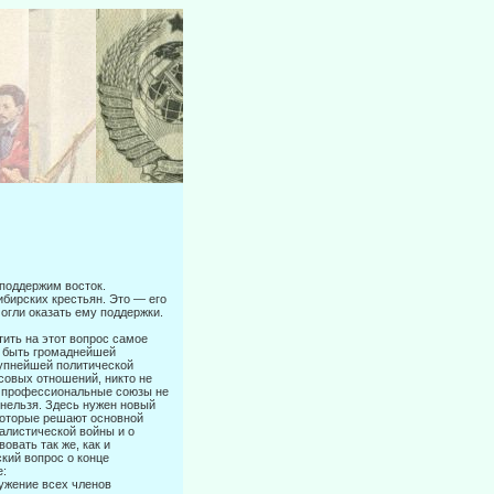
и поддержим восток.
ибирских крестьян. Это — его
могли оказать ему поддержки.
ить на этот вопрос самое
о быть громаднейшей
рупнейшей политической
совых отношений, никто не
бы профессиональные союзы не
 нельзя. Здесь нужен новый
 которые решают основной
алистической войны и о
овать так же, как и
кий вопрос о конце
е:
ружение всех членов