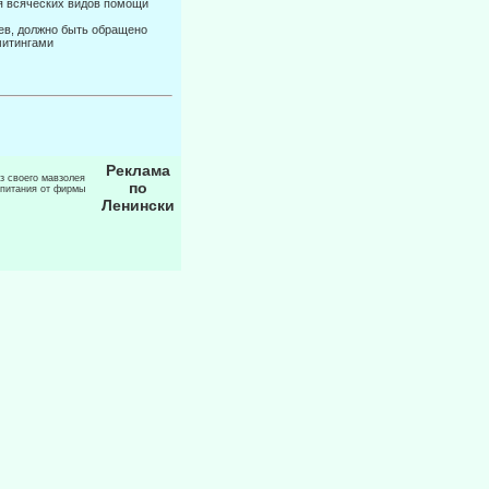
я всяческих видов помощи
цев, должно быть обращено
митингами
Реклама
из своего мавзолея
по
 питания от фирмы
Ленински