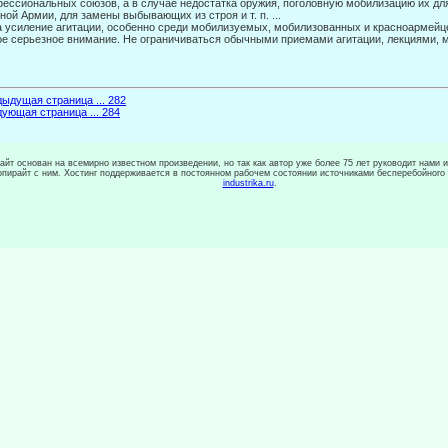
ессиональных союзов, а в случае недостатка оружия, поголовную мобилизацию их дл
ной Армии, для замены выбывающих из строя и т. п. ...
а усиление агитации, особенно среди мобилизуемых, мобилизованных и красно­армей
е серьезное внимание. Не ограничиваться обыч­ными приемами агитации, лекциями, 
ыдущая страница ... 282
ующая страница ... 284
сайт основан на всемирно известном произведении, но так как автор уже более 75 лет руководит нами 
копирайт с ним. Хостинг поддерживается в постоянном рабочем состоянии источниками бесперебойного
industrika.ru
.