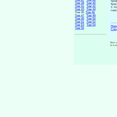
проф
Том 39
Том 40
Крас
Том 41
Том 42
3. Н
Том 43
Том 44
само
Том 45
Том 46
Том 47
Том 48
Том 49
Том 50
Том 51
Том 52
Том 53
Том 54
Пред
Том 55
След
Этот 
то и 