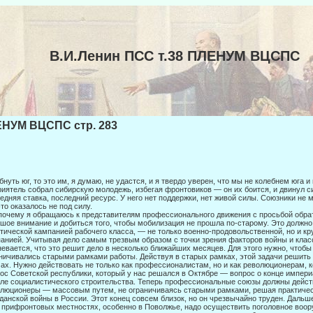
В.И.Ленин ПСС т.38 ПЛЕНУМ ВЦСПС
НУМ ВЦСПС стр. 283
бнуть юг, то это им, я думаю, не удастся, и я твердо уверен, что мы не колебнем юга 
иятель собрал сибирскую молодежь, избегая фронтови­ков — он их боится, и двинул с
едняя ставка, по­следний ресурс. У него нет поддержки, нет живой силы. Союзники не 
то оказалось не под силу.
почему я обращаюсь к представителям профессионального движения с просьбой обрат
шое внимание и добиться того, чтобы мобилизация не прошла по-старому. Это должн
тической кампанией рабо­чего класса, — не только военно-продовольственной, но и к
анией. Учитывая дело самым трезвым образом с точки зрения факторов войны и клас
евается, что это решит дело в несколько ближай­ших месяцев. Для этого нужно, что
ничивались старыми рамками работы. Действуя в старых рамках, этой задачи решить
ах. Нужно действовать не только как профессионалистам, но и как революционерам,
ос Советской республики, который у нас решался в Октябре — вопрос о конце импери
ле социа­листического строительства. Теперь профессиональные союзы должны действ
люционеры — массовым путем, не ограничиваясь старыми рамками, ре­шая практичес
данской войны в России. Этот конец совсем близок, но он чрезвычайно труден. Дальш
В прифронтовых местностях, особенно в Поволжье, надо осуществить поголов­ное воо