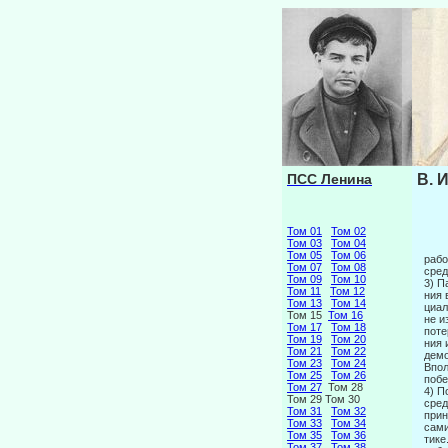
ПСС Ленина
В. 
Том 01
Том 02
Том 03
Том 04
Том 05
Том 06
рабо
Том 07
Том 08
сред
Том 09
Том 10
3) П
Том 11
Том 12
ния 
Том 13
Том 14
циал
Том 15
Том 16
не и
Том 17
Том 18
поте
Том 19
Том 20
ния 
Том 21
Том 22
демо
Том 23
Том 24
Впол
Том 25
Том 26
побе
Том 27
Том 28
4) П
Том 29 Том 30
сред
Том 31
Том 32
прин
Том 33
Том 34
сами
Том 35
Том 36
тике
Том 37
Том 38