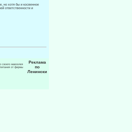
е, но хотя бы и косвенное
ей ответственности и
Реклама
из своего мавзолея
по
 питания от фирмы
Ленински