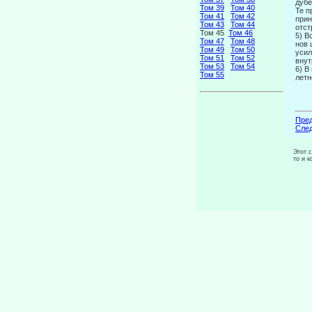
дубе
Том 39
Том 40
Те п
Том 41
Том 42
прин
Том 43
Том 44
отст
Том 45
Том 46
5) В
Том 47
Том 48
нов 
Том 49
Том 50
усил
Том 51
Том 52
внут
Том 53
Том 54
6) В
Том 55
летн
Пред
След
Этот 
то и 