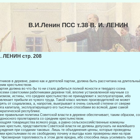
В.И.Ленин ПСС т.38 В. И. ЛЕНИН
И. ЛЕНИН стр. 208
тников в деревне, равно как и деятелей партии, должна быть рассчитана на дли­тельн
ним крестьянством.
артия должна во что бы то ни стало добиться полной ясности и твердого созна­
всеми советскими работниками деревни той, вполне установленной научным со­
измом, истины, что среднее крестьянство не принадлежит к эксплуататорам, ибо
звлекает прибыли из чужого труда. Такой класс мелких производителей не может
рять от социализма, а, напротив, выигрывает в очень сильной степени от сверже­
ига капитала, эксплуатирующего его тысячью способами во всякой, даже самой
кратической республике.
не правильная политика Советской власти в деревне обеспечивает, таким обра­зом, с
доносного пролетариата со средним крестьянством.
оощряя товарищества всякого рода, а равно сельскохозяйственные коммуны
них крестьян, представители Советской власти не должны допускать ни малейшего
уждения при создании таковых. Лишь те объединения ценны, которые проведены
ми крестьянами по их свободному почину и выгоды коих проверены ими на прак­
. Чрезмерная торопливость в этом деле вредна, ибо способна лишь усиливать пре­