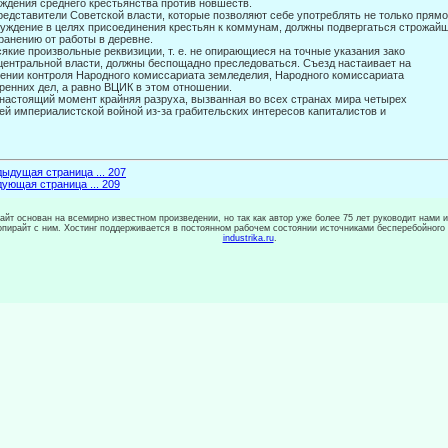
ждения среднего крестьянства против новшеств.
редставители Советской власти, которые позволяют себе употреблять не только прямо
уждение в целях присоединения крестьян к ком­мунам, должны подвергаться строжайш
ранению от работы в деревне.
сякие произвольные реквизиции, т. е. не опирающиеся на точные указания зако­
центральной власти, должны беспощадно преследоваться. Съезд настаивает на
ении контроля Народного комиссариата земледелия, Народного комиссариата
ренних дел, а равно ВЦИК в этом отношении.
 настоящий момент крайняя разруха, вызванная во всех странах мира четырех­
ей империалистской войной из-за грабительских интересов капиталистов и
ыдущая страница ... 207
ующая страница ... 209
сайт основан на всемирно известном произведении, но так как автор уже более 75 лет руководит нами 
копирайт с ним. Хостинг поддерживается в постоянном рабочем состоянии источниками бесперебойного
industrika.ru
.