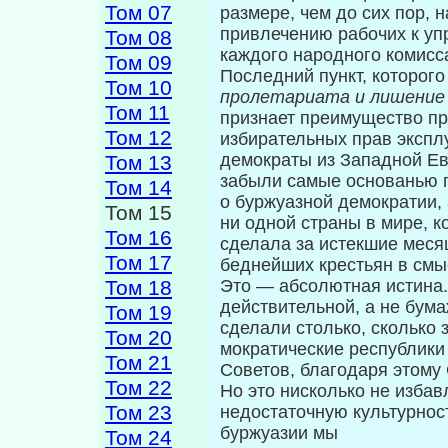
Том 07
размере, чем до сих пор,
привлечению рабочих к уп
Том 08
каждого народного комисса
Том 09
Последний пункт, которого
Том 10
проле­тариата и лишение
Том 11
признает преимущество пр
Том 12
избирательных прав экспл
демократы из Западной Евр
Том 13
забыли самые основанью п
Том 14
о буржуазной демократии,
Том 15
ни од­ной страны в мире, 
Том 16
сделала за истек­шие меся
Том 17
беднейших крестьян в смы
Том 18
Это — абсолютная истина. 
действительной, а не бума
Том 19
сделали столько, сколько 
Том 20
мократические республики
Том 21
Советов, бла­годаря этому
Том 22
Но это нисколько не избав
Том 23
недостаточную культурнос
буржуазии мы
Том 24