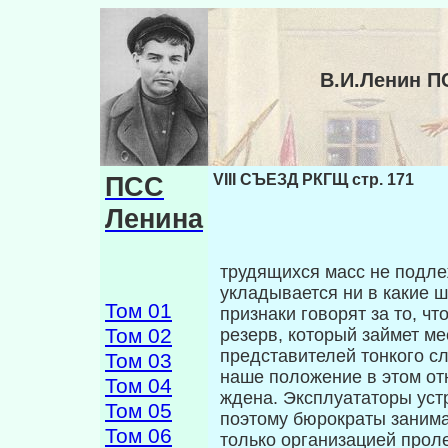
В.И.Ленин П
ПСС
VIII СЪЕЗД РКГЩ стр. 171
Ленина
трудящихся масс не подле
укладывается ни в какие ш
Том 01
признаки говорят за то, ч
Том 02
резерв, который займет м
представителей тонкого сл
Том 03
наше положение в этом от
Том 04
ждена. Эксплуататоры устр
Том 05
поэтому бюро­краты заним
Том 06
только организацией прол