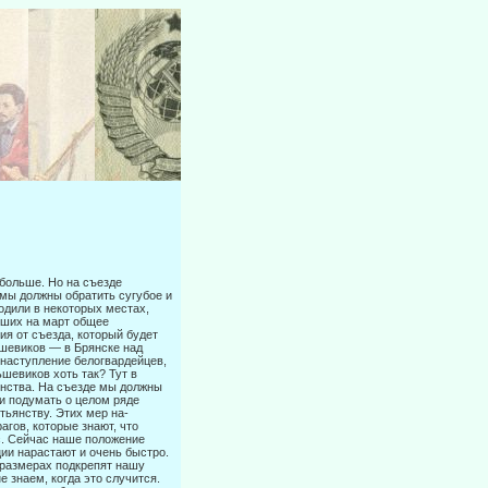
 больше. Но на съезде
 мы должны обратить сугубое и
одили в некоторых местах,
вших на март общее
ия от съезда, который будет
ьшевиков — в Брянске над
наступление белогвардейцев,
шевиков хоть так? Тут в
ян­ства. На съезде мы должны
 и подумать о целом ряде
ьянству. Этих мер на­
агов, которые знают, что
с. Сейчас наше положение
ции нарастают и очень быстро.
 размерах подкрепят нашу
 знаем, когда это случится.