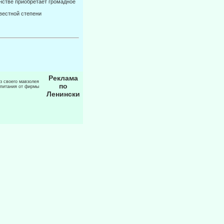
янстве приобретает громадное
звестной степени
Реклама
из своего мавзолея
по
 питания от фирмы
Ленински