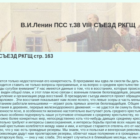
В.И.Ленин ПСС т.38 VIII СЪЕЗД РКГЩ
I СЪЕЗД РКГЩ стр. 163
ется только недостаточная его конкретность. В программе мы едва ли смогли бы дать
одится ставить не только вопросы программные, и на вопрос о среднем крестьянстве
ды сугубое внима­ние" У нас имеются данные о том, что в восстаниях, которые происх
 виден
общий план,
и этот план ясно связан с военным планом белогвар­дейцев, реши
упление и организацию ряда восстаний. В прези­диуме съезда имеется проект обращен
доложен . Эти восстания показывают нам яснее ясного, что левые эсеры и часть мен
танием работали меньшевики — играют роль прямых агентов бело­гвардейцев. Общее 
тания в деревнях, перерыв желез­нодорожного движения: — не удастся ли скинуть боль
ен­ности ясно, в особенности жизненно настоятельно выступает роль среднего кресть
олько особенно подчеркнуть наше уступчивое отноше­ние к среднему крестьянству, но
ожно более конкретных мер, непосредственно хоть что-нибудь дающих среднему крест
тельно требуют и интересы самосохранения, и интересы борьбы против всех на­ших вр
ний крестьянин колеблется между нами и ими, и которые стараются отвлечь его от на
во, что у нас есть громадные резервы. Мы знаем, что и польская и венгерская револю
революции дадут нам пролетарские резервы, облегчат наше положе­ние и в громадных
етарскую базу, — она у нас слаба. Это может случиться в ближайшие месяцы, но мы не