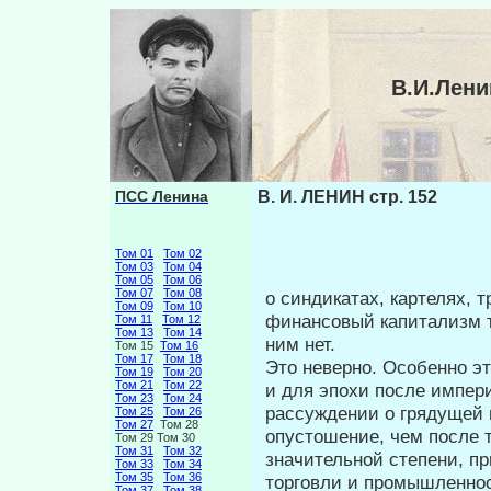
В.И.Лени
ПСС Ленина
В. И. ЛЕНИН стр. 152
Том 01
Том 02
Том 03
Том 04
Том 05
Том 06
Том 07
Том 08
о синдикатах, картелях, 
Том 09
Том 10
финансо­вый капитализм т
Том 11
Том 12
Том 13
Том 14
ним нет.
Том 15
Том 16
Том 17
Том 18
Это неверно. Особенно э
Том 19
Том 20
Том 21
Том 22
и для эпохи после импер
Том 23
Том 24
рассуждении о грядущей в
Том 25
Том 26
Том 27
Том 28
опустошение, чем после т
Том 29 Том 30
Том 31
Том 32
значительной степени, пр
Том 33
Том 34
Том 35
Том 36
торговли и промышленнос
Том 37
Том 38