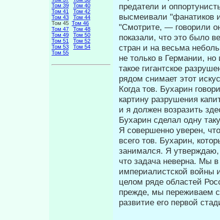
предатели и оппортунист
Том 39
Том 40
Том 41
Том 42
вы­смеивали "фанатиков и
Том 43
Том 44
Том 45
Том 46
"Смотрите, — гово­рили 
Том 47
Том 48
Том 49
Том 50
показали, что это было 
Том 51
Том 52
стран и на весьма неболь
Том 53
Том 54
Том 55
не только в Германии, но
такое гигантское разруше
рядом снимает этот иску
Когда тов. Бухарин говор
картину раз­рушения кап
и я должен возразить здес
Бухарин сделал одну таку
Я совершенно уверен, что
всего тов. Бухарин, кото
занимался. Я утверждаю, 
что задача неверна. Мы 
империалистской войны и
целом ряде областей Росс
прежде, мы пережи­ваем 
развитие его первой стад