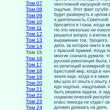
Том 07
неотложной насущной пот
Том 08
ощупью. Этот факт сугубо 
будет развернуть в целом
Том 09
и деятельность Советской 
Том 10
бросается в глаза, когда 
Том 11
Но это нис­колько не покол
Том 12
решался вопрос о взятии в
Том 13
выражению тов. Троцкого, 
дело, за которое никто в 
Том 14
с Красной Армией. Когда п
Том 15
многие сначала думали, чт
Том 16
русская революция была, 
Том 17
из репетиций всемирной п
Том 18
Брестский мир, когда в на
Том 19
знали еще, когда и в каки
Мы шли от опыта к опыту,
Том 20
идя ощупью, нащупывая, п
Том 21
быть решена задача. А зад
Том 22
социалистической республ
Том 23
класс никогда не отдаст с
Том 24
должен доказать на деле,