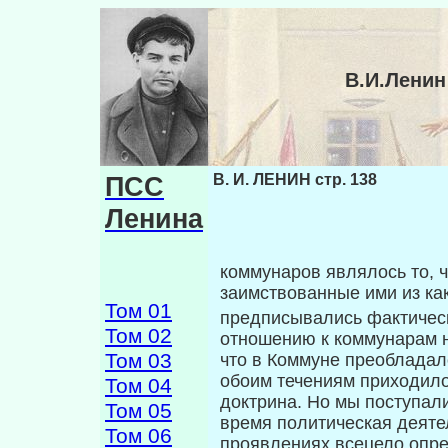
В.И.Ленин
ПСС
В. И. ЛЕНИН стр. 138
Ленина
коммунаров являлось то, ч
заимствованные ими из ка
Том 01
предписывались фактичес
Том 02
отношению к коммунарам н
Том 03
что в Коммуне преобладал
обоим течениям приходилос
Том 04
доктрина. Но мы поступали
Том 05
время по­литическая деяте
Том 06
проявлениях всецело опр