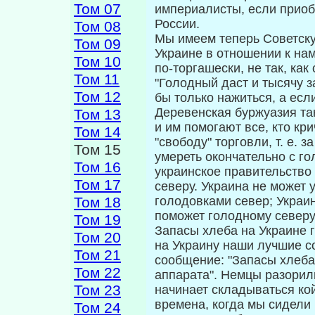
Том 07
империалисты, если приоб
России.
Том 08
Мы имеем теперь Советску
Том 09
Украине в от­ношении к нам
Том 10
по-торгашески, не так, как
Том 11
"Голодный даст и тысячу 
Том 12
бы только нажиться, а есл
Деревенская буржуазия так
Том 13
и им помогают все, кто кр
Том 14
"свободу" торговли, т. е. 
Том 15
умереть окончательно с го
Том 16
украинское правитель­ство
Том 17
северу. Украина не может 
Том 18
голодовками север; Украин
поможет голодному северу
Том 19
Запасы хлеба на Украине г
Том 20
на Украи­ну наши лучшие с
Том 21
сообщение: "Запа­сы хлеба
Том 22
аппарата". Немцы разорили
Том 23
начинает складываться ко
времена, когда мы сидели
Том 24