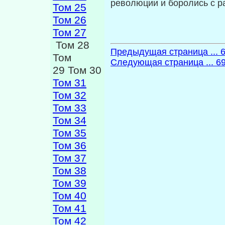
революции и боролись с р
Том 25
Том 26
Том 27
Том 28
Предыдущая страница ... 
Том
Следующая страница ... 6
29 Том 30
Том 31
Том 32
Том 33
Том 34
Том 35
Том 36
Том 37
Том 38
Том 39
Том 40
Том 41
Том 42