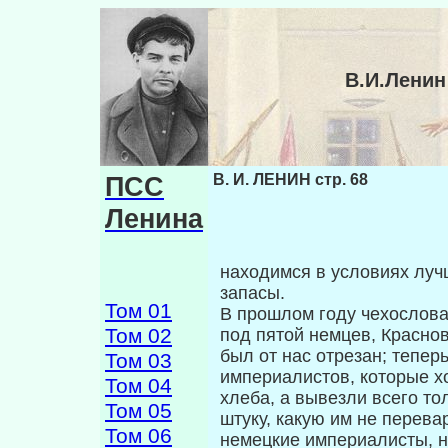
В.И.Ленин
ПСС
В. И. ЛЕНИН стр. 68
Ленина
находимся в условиях лучш
запасы.
Том 01
В прошлом году чехослова
Том 02
под пя­той немцев, Красно
был от нас отре­зан; тепе
Том 03
империалистов, которые х
Том 04
хлеба, а вывезли всего то
Том 05
штуку, какую им не перев
Том 06
немецкие империалисты, н